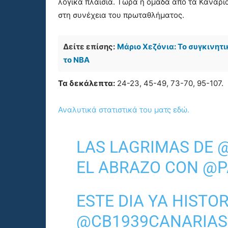
λογικά πλαίσια. Τώρα η ομάδα από τα Κανάρι
στη συνέχεια του πρωταθλήματος.
Δείτε επίσης:
Μάριο Χεζόνια: Το συγκινητι
το NBA
Τα δεκάλεπτα:
24-23, 45-49, 73-70, 95-107.
Αναλυτικά στατιστικά του ματς εδώ.
LAS LAGRIMAS DE
@
EL ABRAZO CON
@P
ESTE DIA YA HISTOR
@CB1939CANARIAS