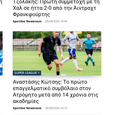
η
Τζολάκης: Πρώτη συμμετοχή με τη
Χαλ σε ήττα 2-0 από την Άιντραχτ
Φρανκφούρτης
Sportlive Newsroom
-
08/08/2026 18:40
SUPER LEAGUE 1
Αναστάσης Κώτσης: Το πρώτο
επαγγελματικό συμβόλαιο στον
Ατρόμητο μετά από 14 χρόνια στις
ακαδημίες
Sportlive Newsroom
-
08/08/2026 18:10