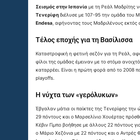
Σεισμός στην Ισπανία
με τη Ρεάλ Μαδρίτης να
Τενερίφη
διέλυσε με 107-95 την ομάδα του Μ
Endesa
, αφήνοντας τους Μαδριλένους εκτός 
Τέλος εποχής για τη Βασίλισσα
Καταστροφική η φετινή σεζόν για τη Ρεάλ, αφ
φίλοι της ομάδας έμειναν με το στόμα ανοιχτ
καταρρέει. Είναι η πρώτη φορά από το 2008 π
playoffs.
Η νύχτα των «γερόλυκων»
Έβγαλαν μάτια οι παίκτες της Τενερίφης την 
29 πόντους και ο Μαρσελίνιο Χουέρτας πρόσθ
Κέβιν Γίμπο βοήθησε με άλλους 22 πόντους για
ο Μάριο Χεζόνια με 22 πόντους και ο Αντρές 