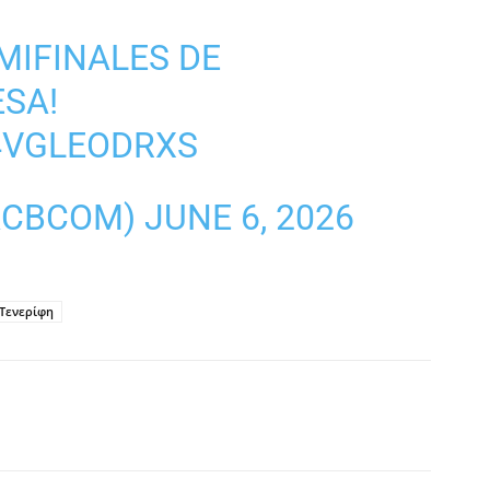
MIFINALES DE
ESA
!
4VGLEODRXS
@ACBCOM)
JUNE 6, 2026
Τενερίφη