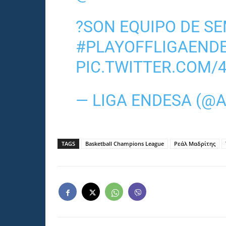
?SON EQUIPO DE SE
#PLAYOFFLIGAEND
PIC.TWITTER.COM/
— LIGA ENDESA (
TAGS
Basketball Champions League
Ρεάλ Μαδρίτης