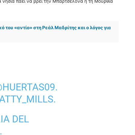
α νησιά πάει να βρει την Μπαρτσελόνα ή τη Μούρθια
κό του «αντίο» στη Ρεάλ Μαδρίτης και ο λόγος για
HUERTAS09
.
ATTY_MILLS
.
IA DEL
.