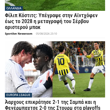
OΛΛΑΝΔΊΑ
Φίλιπ Κόστιτς: Υπέγραψε στην Αϊντχόφεν
έως το 2028 η μεταγραφή του Σέρβου
αριστερού μπακ
Sportlive Newsroom
-
05/08/2026 23:10
EUROPA LEAGUE
Άαρχους επικράτησε 2-1 της Σαμπά και η
Φενέρμπαχτσε 2-0 της Στουρμ στα playoffs