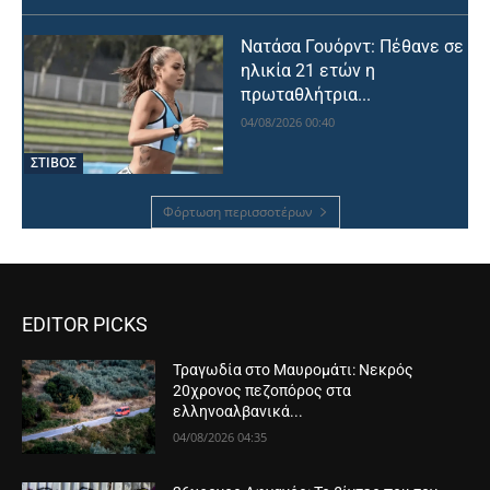
Νατάσα Γουόρντ: Πέθανε σε
ηλικία 21 ετών η
πρωταθλήτρια...
04/08/2026 00:40
ΣΤΙΒΟΣ
Φόρτωση περισσοτέρων
EDITOR PICKS
Τραγωδία στο Μαυρομάτι: Νεκρός
20χρονος πεζοπόρος στα
ελληνοαλβανικά...
04/08/2026 04:35