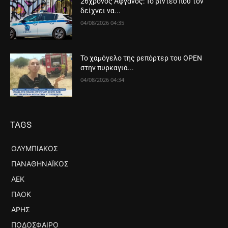
26χρονος Αφγανός: Το βίντεο που τον
δείχνει να...
04/08/2026 04:35
Το χαμόγελο της ρεπόρτερ του OPEN
στην πυρκαγιά...
04/08/2026 04:34
TAGS
ΟΛΥΜΠΙΑΚΌΣ
ΠΑΝΑΘΗΝΑΪΚΌΣ
ΑΕΚ
ΠΑΟΚ
ΆΡΗΣ
ΠΟΔΌΣΦΑΙΡΟ