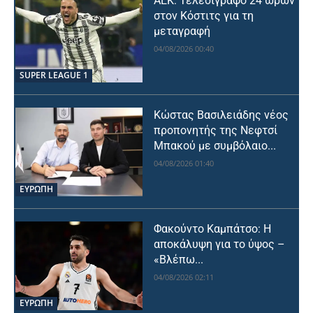
ΑΕΚ: Τελεσίγραφο 24 ωρών
στον Κόστιτς για τη
μεταγραφή
04/08/2026 00:40
SUPER LEAGUE 1
Κώστας Βασιλειάδης νέος
προπονητής της Νεφτσί
Μπακού με συμβόλαιο...
04/08/2026 01:40
ΕΥΡΩΠΗ
Φακούντο Καμπάτσο: Η
αποκάλυψη για το ύψος –
«Βλέπω...
04/08/2026 02:11
ΕΥΡΩΠΗ