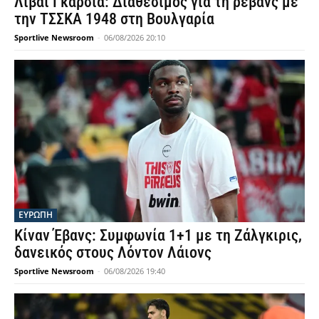
Λιβάι Γκαρσία: Διαθέσιμος για τη ρεβάνς με
την ΤΣΣΚΑ 1948 στη Βουλγαρία
Sportlive Newsroom
-
06/08/2026 20:10
ΕΥΡΩΠΗ
Κίναν Έβανς: Συμφωνία 1+1 με τη Ζάλγκιρις,
δανεικός στους Λόντον Λάιονς
Sportlive Newsroom
-
06/08/2026 19:40