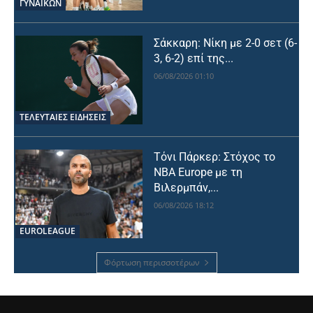
ΓΥΝΑΙΚΩΝ
Σάκκαρη: Νίκη με 2-0 σετ (6-
3, 6-2) επί της...
06/08/2026 01:10
ΤΕΛΕΥΤΑΙΕΣ ΕΙΔΗΣΕΙΣ
Τόνι Πάρκερ: Στόχος το
NBA Europe με τη
Βιλερμπάν,...
06/08/2026 18:12
EUROLEAGUE
Φόρτωση περισσοτέρων