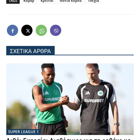
TAGS
Κόβαρ
Κρέιτσι
Νοτια Κορεα
Τσεχία
ΣΧΕΤΙΚΑ ΑΡΘΡΑ
SUPER LEAGUE 1