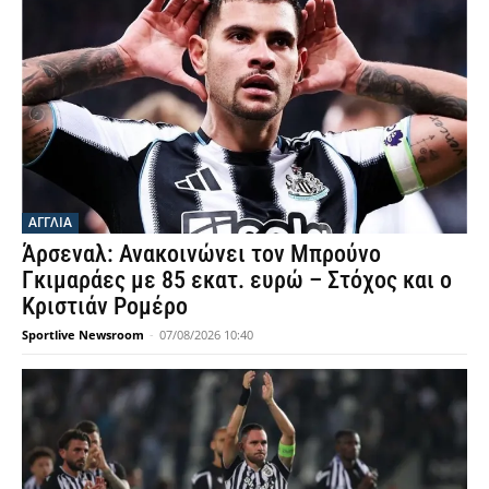
ΑΓΓΛΙΑ
Άρσεναλ: Ανακοινώνει τον Μπρούνο
Γκιμαράες με 85 εκατ. ευρώ – Στόχος και ο
Κριστιάν Ρομέρο
Sportlive Newsroom
-
07/08/2026 10:40