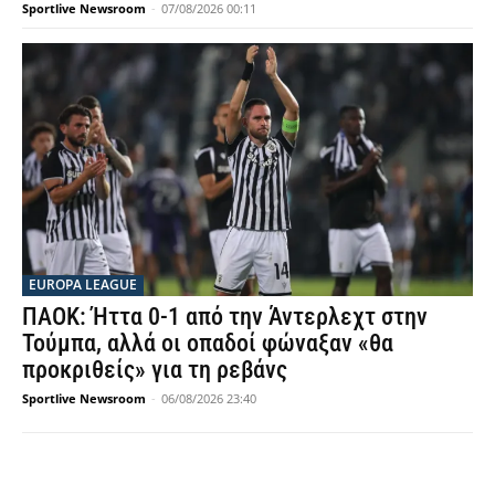
Sportlive Newsroom
-
07/08/2026 00:11
EUROPA LEAGUE
ΠΑΟΚ: Ήττα 0-1 από την Άντερλεχτ στην
Τούμπα, αλλά οι οπαδοί φώναξαν «θα
προκριθείς» για τη ρεβάνς
Sportlive Newsroom
-
06/08/2026 23:40