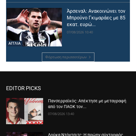
Άρσεναλ: Ανακοινώνει τον
Μπρούνο Γκιμαράες με 85
εκατ. ευρώ...
07/08/2026 10:40
ΑΓΓΛΙΑ
Φόρτωση περισσοτέρων
EDITOR PICKS
Πανσερραϊκός: Απέκτησε με μεταγραφή
από τον ΠΑΟΚ τον...
07/08/2026 13:40
Λούκα Ντόντσιτς: Η πρώην σύντροφός