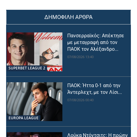
ΔΗΜΟΦΙΛΗ ΑΡΘΡΑ
Πανσερραϊκός: Απέκτησε
με μεταγραφή από τον
ΠΑΟΚ τον Αλέξανδρο...
07/08/2026 13:40
SUPERBET LEAGUE 2
ΠΑΟΚ: Ήττα 0-1 από την
Άντερλεχτ, με τον Λίσι...
07/08/2026 00:40
EUROPA LEAGUE
Λούκα Ντόντσιτς: Η πρώην