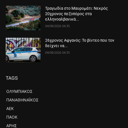
Τραγωδία στο Μαυρομάτι: Νεκρός
20χρονος πεζοπόρος στα
ελληνοαλβανικά...
04/08/2026 04:35
26χρονος Αφγανός: Το βίντεο που τον
δείχνει να...
04/08/2026 04:35
TAGS
ΟΛΥΜΠΙΑΚΌΣ
ΠΑΝΑΘΗΝΑΪΚΌΣ
ΑΕΚ
ΠΑΟΚ
ΆΡΗΣ