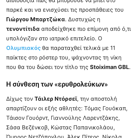
αισιοδοξία πως θα μπορούσε να μπει στο
παρκέ και να ενισχύσει τις προσπάθειες του
Γιώργου Μπαρτζώκα
. Δυστυχώς η
τενοντίτιδα
αποδείχθηκε πιο επίμονη από ό,τι
υπολόγιζαν στο ιατρικό επιτελείο. Ο
Ολυμπιακός
θα παραταχθεί τελικά με 11
παίκτες στο ρόστερ του, ψάχνοντας τη νίκη
που θα του δώσει τον τίτλο της
Stoiximan GBL
.
Η σύνθεση των «ερυθρολεύκων»
Δίχως τον
Τάιλερ Ντόρσεϊ
, την αποστολή
απαρτίζουν οι εξής αθλητές: Τόμας Γουόκαπ,
Τάισον Γουόρντ, Γιαννούλης Λαρεντζάκης,
Σάσα Βεζένκοβ, Κώστας Παπανικολάου,
Όμηρος Νετζήπογλου, Άλεκ Πίτερς, Νίκολα