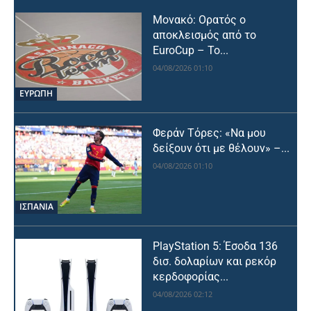
Μονακό: Ορατός ο
αποκλεισμός από το
EuroCup – Το...
04/08/2026 01:10
ΕΥΡΩΠΗ
Φεράν Τόρες: «Να μου
δείξουν ότι με θέλουν» –...
04/08/2026 01:10
ΙΣΠΑΝΙΑ
PlayStation 5: Έσοδα 136
δισ. δολαρίων και ρεκόρ
κερδοφορίας...
04/08/2026 02:12