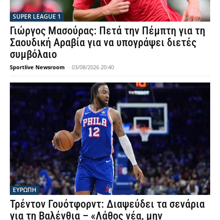
SUPER LEAGUE 1
Γιώργος Μασούρας: Πετά την Πέμπτη για τη
Σαουδική Αραβία για να υπογράψει διετές
συμβόλαιο
Sportlive Newsroom
-
03/08/2026 20:40
ΕΥΡΩΠΗ
Τρέντον Γουότφορντ: Διαψεύδει τα σενάρια
για τη Βαλένθια – «Λάθος νέα, μην