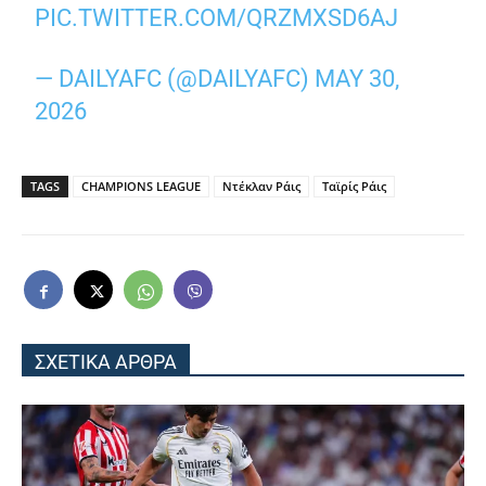
PIC.TWITTER.COM/QRZMXSD6AJ
— DAILYAFC (@DAILYAFC)
MAY 30,
2026
TAGS
CHAMPIONS LEAGUE
Ντέκλαν Ράις
Ταϊρίς Ράις
ΣΧΕΤΙΚΑ ΑΡΘΡΑ