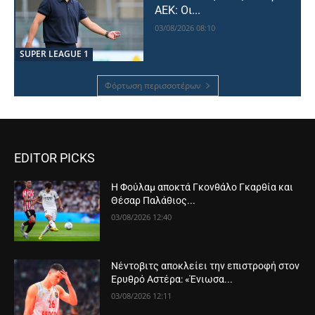
ΑΕΚ: Οι...
03/08/2026 08:10
SUPER LEAGUE 1
Φόρτωση περισσοτέρων
EDITOR PICKS
Η Φούλαμ αποκτά Γκονθάλο Γκαρθία και
Θέσαρ Παλάθιος...
03/08/2026 12:40
Νέντοβιτς αποκλείει την επιστροφή στον
Ερυθρό Αστέρα: «Ένιωσα...
03/08/2026 12:11