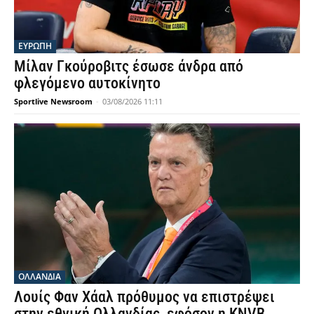
ΕΥΡΩΠΗ
Μίλαν Γκούροβιτς έσωσε άνδρα από
φλεγόμενο αυτοκίνητο
Sportlive Newsroom
-
03/08/2026 11:11
OΛΛΑΝΔΊΑ
Λουίς Φαν Χάαλ πρόθυμος να επιστρέψει
στην εθνική Ολλανδίας, εφόσον η KNVB