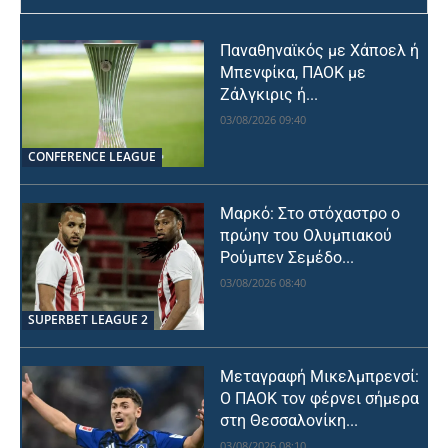
Παναθηναϊκός με Χάποελ ή
Μπενφίκα, ΠΑΟΚ με
Ζάλγκιρις ή...
03/08/2026 09:40
CONFERENCE LEAGUE
Μαρκό: Στο στόχαστρο ο
πρώην του Ολυμπιακού
Ρούμπεν Σεμέδο...
03/08/2026 08:40
SUPERBET LEAGUE 2
Μεταγραφή Μικελμπρενσί:
Ο ΠΑΟΚ τον φέρνει σήμερα
στη Θεσσαλονίκη...
03/08/2026 08:10