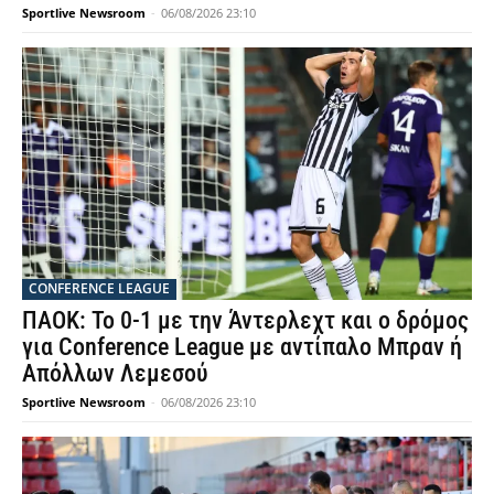
Sportlive Newsroom
-
06/08/2026 23:10
CONFERENCE LEAGUE
ΠΑΟΚ: Το 0-1 με την Άντερλεχτ και ο δρόμος
για Conference League με αντίπαλο Μπραν ή
Απόλλων Λεμεσού
Sportlive Newsroom
-
06/08/2026 23:10