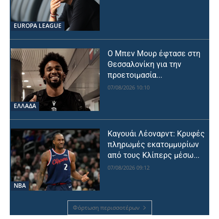
EUROPA LEAGUE
Ο Μπεν Μουρ έφτασε στη
Θεσσαλονίκη για την
προετοιμασία...
07/08/2026 10:10
ΕΛΛΑΔΑ
Καγουάι Λέοναρντ: Κρυφές
πληρωμές εκατομμυρίων
από τους Κλίπερς μέσω...
07/08/2026 09:12
NBA
Φόρτωση περισσοτέρων