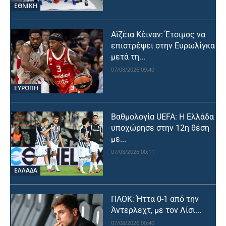
ΕΘΝΙΚΉ
Αϊζέια Κέιναν: Έτοιμος να
επιστρέψει στην Ευρωλίγκα
μετά τη...
07/08/2026 09:40
ΕΥΡΩΠΗ
Βαθμολογία UEFA: Η Ελλάδα
υποχώρησε στην 12η θέση
με...
07/08/2026 00:11
ΕΛΛΑΔΑ
ΠΑΟΚ: Ήττα 0-1 από την
Άντερλεχτ, με τον Λίσι...
07/08/2026 00:40