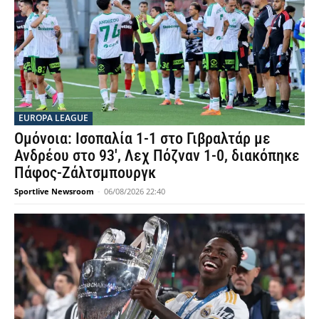
EUROPA LEAGUE
Ομόνοια: Ισοπαλία 1-1 στο Γιβραλτάρ με
Ανδρέου στο 93′, Λεχ Πόζναν 1-0, διακόπηκε
Πάφος-Ζάλτσμπουργκ
Sportlive Newsroom
-
06/08/2026 22:40