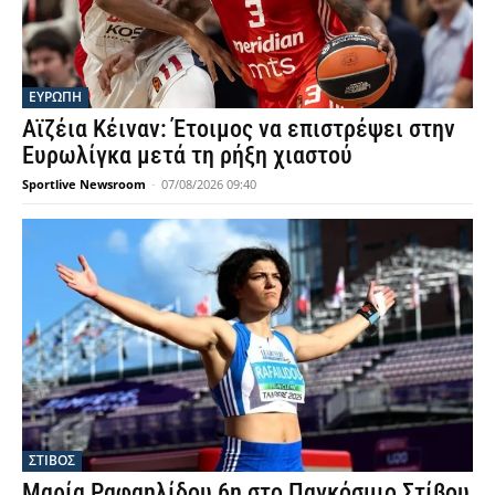
ΕΥΡΩΠΗ
Αϊζέια Κέιναν: Έτοιμος να επιστρέψει στην
Ευρωλίγκα μετά τη ρήξη χιαστού
Sportlive Newsroom
-
07/08/2026 09:40
ΣΤΙΒΟΣ
Μαρία Ραφαηλίδου 6η στο Παγκόσμιο Στίβου