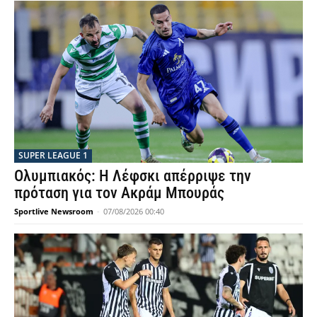
SUPER LEAGUE 1
Ολυμπιακός: Η Λέφσκι απέρριψε την
πρόταση για τον Ακράμ Μπουράς
Sportlive Newsroom
-
07/08/2026 00:40