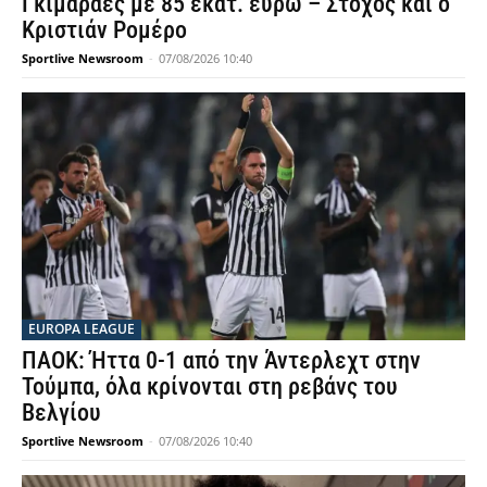
Γκιμαράες με 85 εκατ. ευρώ – Στόχος και ο
Κριστιάν Ρομέρο
Sportlive Newsroom
-
07/08/2026 10:40
EUROPA LEAGUE
ΠΑΟΚ: Ήττα 0-1 από την Άντερλεχτ στην
Τούμπα, όλα κρίνονται στη ρεβάνς του
Βελγίου
Sportlive Newsroom
-
07/08/2026 10:40