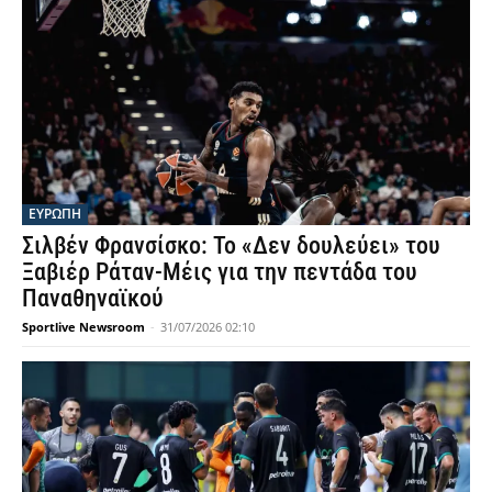
ΕΥΡΩΠΗ
Σιλβέν Φρανσίσκο: Το «Δεν δουλεύει» του
Ξαβιέρ Ράταν-Μέις για την πεντάδα του
Παναθηναϊκού
Sportlive Newsroom
-
31/07/2026 02:10