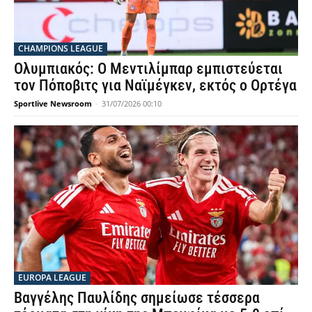
CHAMPIONS LEAGUE
Ολυμπιακός: Ο Μεντιλίμπαρ εμπιστεύεται
τον Πόποβιτς για Ναϊμέγκεν, εκτός ο Ορτέγα
Sportlive Newsroom
-
31/07/2026 00:10
EUROPA LEAGUE
Βαγγέλης Παυλίδης σημείωσε τέσσερα