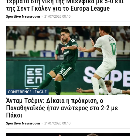
τέρματα στη νίκη της Μπενφίκα με 5-0 επί
της Σεντ Γκάλεν για το Europa League
Sportlive Newsroom
-
31/07/2026 00:10
CONFERENCE LEAGUE
Άνταμ Τσέριν: Δίκαια η πρόκριση, ο
Παναθηναϊκός ήταν ανώτερος στο 2-2 με
Πάκσι
Sportlive Newsroom
-
31/07/2026 00:10