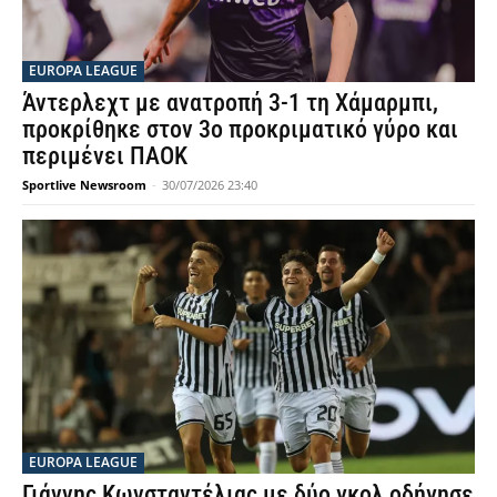
EUROPA LEAGUE
Άντερλεχτ με ανατροπή 3-1 τη Χάμαρμπι,
προκρίθηκε στον 3ο προκριματικό γύρο και
περιμένει ΠΑΟΚ
Sportlive Newsroom
-
30/07/2026 23:40
EUROPA LEAGUE
Γιάννης Κωνσταντέλιας με δύο γκολ οδήγησε