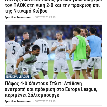
τον ΠΑΟΚ στη νίκη 2-0 και την πρόκριση επί
της Ντιναμό Κιέβου
Sportlive Newsroom
-
30/07/2026 23:10
EUROPA LEAGUE
Πάφος 4-0 Χάιντουκ Σπλιτ: Απίθανη
ανατροπή και πρόκριση στο Europa League,
περιμένει Σάλτσμπουργκ
Sportlive Newsroom
-
30/07/2026 23:10