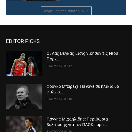
Φόρτωση περισσοτέρων
EDITOR PICKS
Οι Λας Βέγκας Έισις νίκησαν τις Νιου
Γιορκ...
31/07/2026 09:12
Φράνκο Μπαρέζι: Πέθανε σε ηλικία 66
ετών ο...
31/07/2026 09:10
Γιάννης Μιχαηλίδης: Περιθώρια
βελτίωσης για τον ΠΑΟΚ παρά...
31/07/2026 02:10