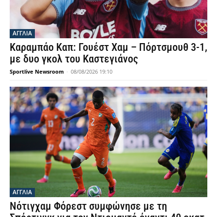
ΑΓΓΛΙΑ
Καραμπάο Καπ: Γουέστ Χαμ – Πόρτσμουθ 3-1,
με δυο γκολ του Καστεγιάνος
Sportlive Newsroom
-
08/08/2026 19:10
ΑΓΓΛΙΑ
Νότιγχαμ Φόρεστ συμφώνησε με τη