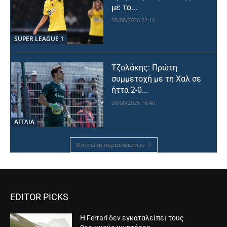
με το...
08/08/2026 22:10
SUPER LEAGUE 1
Τζολάκης: Πρώτη
συμμετοχή με τη Χαλ σε
ήττα 2-0...
08/08/2026 18:40
ΑΓΓΛΙΑ
Φόρτωση περισσοτέρων
EDITOR PICKS
Η Ferrari δεν εγκαταλείπει τους