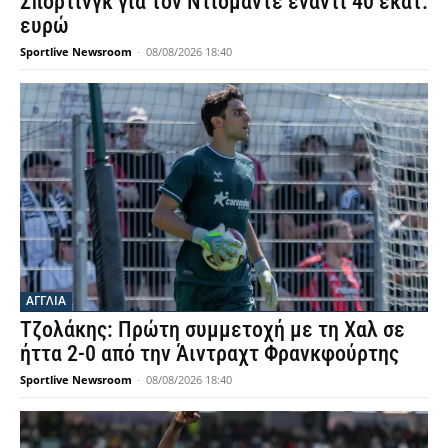
Σπόρτινγκ για τον Ντιομαντέ έναντι 40 εκατ.
ευρώ
Sportlive Newsroom
-
08/08/2026 18:40
ΑΓΓΛΙΑ
Τζολάκης: Πρώτη συμμετοχή με τη Χαλ σε
ήττα 2-0 από την Άιντραχτ Φρανκφούρτης
Sportlive Newsroom
-
08/08/2026 18:40