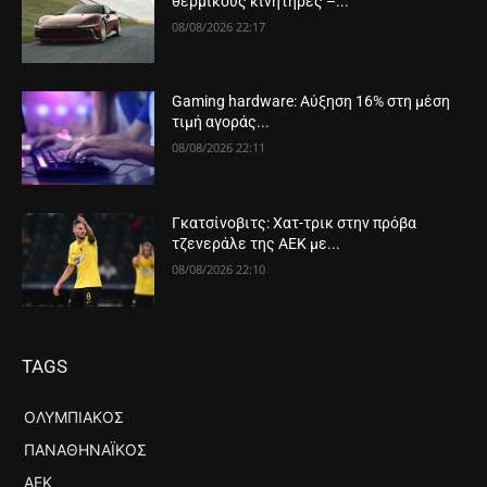
θερμικούς κινητήρες –...
08/08/2026 22:17
Gaming hardware: Αύξηση 16% στη μέση
τιμή αγοράς...
08/08/2026 22:11
Γκατσίνοβιτς: Χατ-τρικ στην πρόβα
τζενεράλε της ΑΕΚ με...
08/08/2026 22:10
TAGS
ΟΛΥΜΠΙΑΚΌΣ
ΠΑΝΑΘΗΝΑΪΚΌΣ
ΑΕΚ