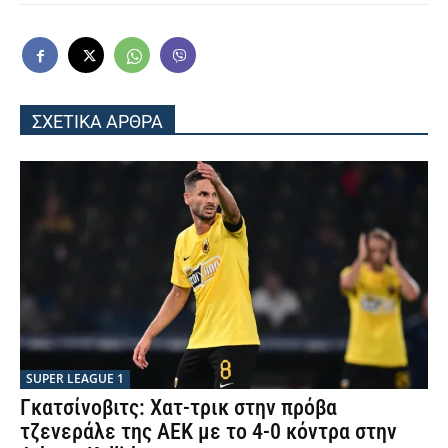
ΣΧΕΤΙΚΑ ΑΡΘΡΑ
SUPER LEAGUE 1
Γκατσίνοβιτς: Χατ-τρικ στην πρόβα
τζενεράλε της ΑΕΚ με το 4-0 κόντρα στην