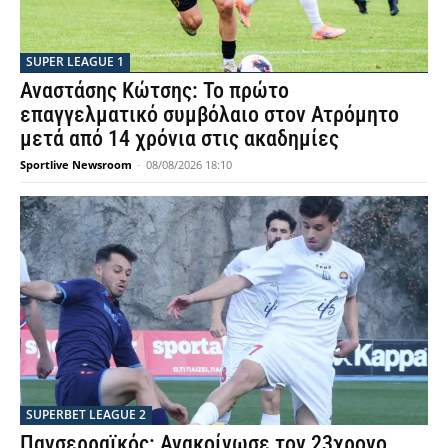
SUPER LEAGUE 1
Αναστάσης Κώτσης: Το πρώτο
επαγγελματικό συμβόλαιο στον Ατρόμητο
μετά από 14 χρόνια στις ακαδημίες
Sportlive Newsroom
-
08/08/2026 18:10
SUPERBET LEAGUE 2
Πανσερραϊκός: Ανακοίνωσε τον 23χρονο