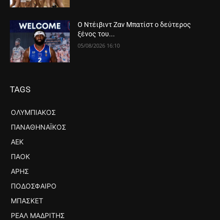
Ο Ντέιβιντ Ζαν Μπατίστ ο δεύτερος
ξένος του...
05/08/2026 16:10
TAGS
ΟΛΥΜΠΙΑΚΌΣ
ΠΑΝΑΘΗΝΑΪΚΌΣ
ΑΕΚ
ΠΑΟΚ
ΆΡΗΣ
ΠΟΔΌΣΦΑΙΡΟ
ΜΠΆΣΚΕΤ
ΡΕΆΛ ΜΑΔΡΊΤΗΣ