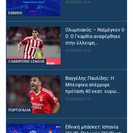
05/08/2026 10:41
ΕΘΝΙΚΉ
Ολυμπιακός – Ναϊμέγκεν 0-
0: Ο Γκαρθία αναφέρθηκε
στην έλλειψη...
05/08/2026 02:10
CHAMPIONS LEAGUE
Βαγγέλης Παυλίδης: Η
Μπενφίκα απέρριψε
πρόταση 40 εκατ. ευρώ...
05/08/2026 01:10
ΠΟΡΤΟΓΑΛΙΑ
Εθνική μπάσκετ: Ισπανία