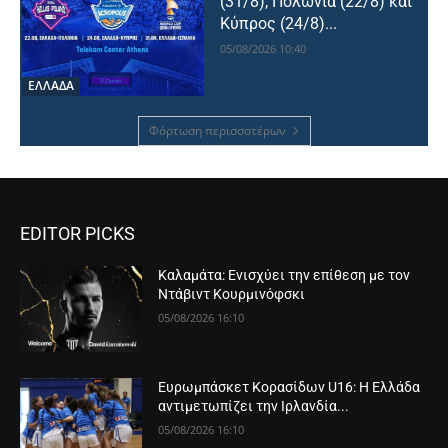
(31/8), Πολωνία (22/8) και
Κύπρος (24/8)...
05/08/2026 10:40
ΕΛΛΑΔΑ
Φόρτωση περισσοτέρων
EDITOR PICKS
Καλαμάτα: Ενισχύει την επίθεση με τον
Ντάβιντ Κουρμινόφσκι
05/08/2026 16:10
Ευρωμπάσκετ Κορασίδων U16: Η Ελλάδα
αντιμετωπίζει την Ιρλανδία...
05/08/2026 16:10