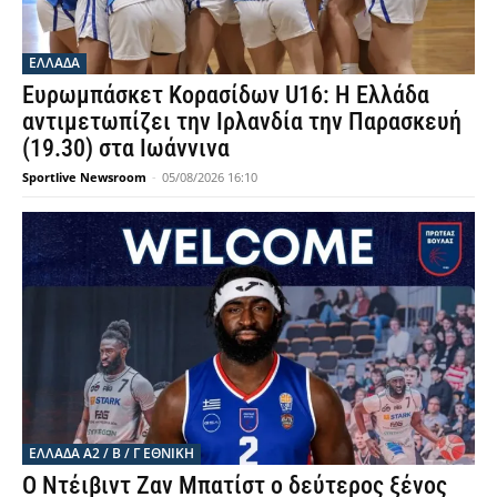
ΕΛΛΑΔΑ
Ευρωμπάσκετ Κορασίδων U16: Η Ελλάδα
αντιμετωπίζει την Ιρλανδία την Παρασκευή
(19.30) στα Ιωάννινα
Sportlive Newsroom
-
05/08/2026 16:10
ΕΛΛΆΔΑ Α2 / Β / Γ ΕΘΝΙΚΉ
Ο Ντέιβιντ Ζαν Μπατίστ ο δεύτερος ξένος