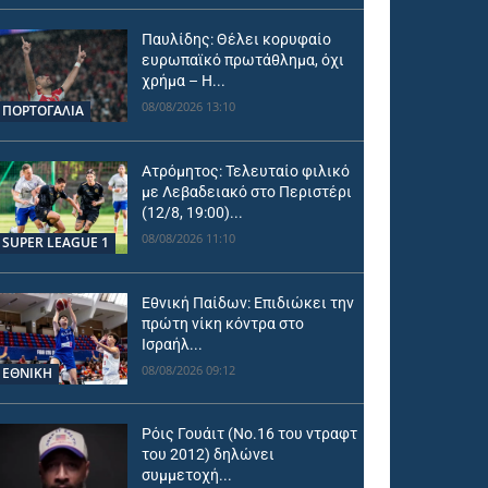
Παυλίδης: Θέλει κορυφαίο
ευρωπαϊκό πρωτάθλημα, όχι
χρήμα – Η...
08/08/2026 13:10
ΠΟΡΤΟΓΑΛΙΑ
Ατρόμητος: Τελευταίο φιλικό
με Λεβαδειακό στο Περιστέρι
(12/8, 19:00)...
08/08/2026 11:10
SUPER LEAGUE 1
Εθνική Παίδων: Επιδιώκει την
πρώτη νίκη κόντρα στο
Ισραήλ...
08/08/2026 09:12
ΕΘΝΙΚΉ
Ρόις Γουάιτ (Νο.16 του ντραφτ
του 2012) δηλώνει
συμμετοχή...