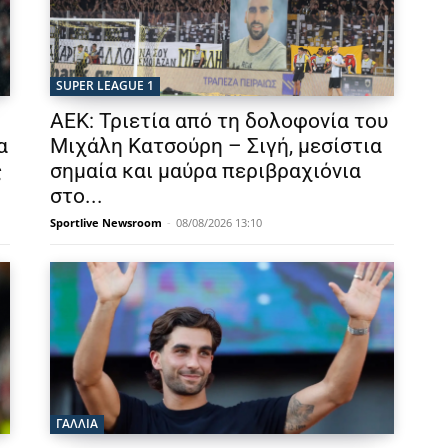
SUPER LEAGUE 1
ΑΕΚ: Τριετία από τη δολοφονία του
α
Μιχάλη Κατσούρη – Σιγή, μεσίστια
ς
σημαία και μαύρα περιβραχιόνια
στο...
Sportlive Newsroom
-
08/08/2026 13:10
ΓΑΛΛΙΑ