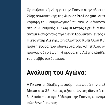
Θριαμβευτική νίκη για την
Γκενκ
στην έδρα τ
26ης αγωνιστικής της
Jupiler Pro League
. Αυτ
κορυφή του βαθμολογικού πίνακα, αυξάνοντα
στους 9 βαθμούς. Η
Κλαμπ Μπριζ
έχει ένα παι
αντιμετωπίζοντας την
Σεντ Τρούιντεν
εντός 
Η
Σταντάρ Λιέγης
, φιναλίστ του Κυπέλλου Κυ
πρώτη εξάδα που οδηγεί στα play-off τίτλου, 
προνομιούχο ζώνη. Η ομάδα της Λιέγης ελπίζε
του σαββατοκύριακου.
Ανάλυση του Αγώνα:
Η
Γκενκ
επέδειξε για ακόμη μια φορά την επιθ
Μπαά
στο 35ο λεπτό, αξιοποιώντας ιδανικά τ
διπλασίασε το προβάδισμα της
Γκενκ
, φαινομ
φιλοξενούμενους.