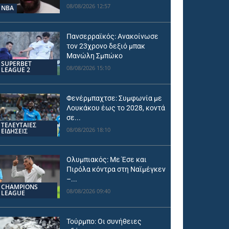
08/08/2026 12:57
NBA
Πανσερραϊκός: Ανακοίνωσε
τον 23χρονο δεξιό μπακ
Μανώλη Σμπώκο
SUPERBET
08/08/2026 15:10
LEAGUE 2
Φενέρμπαχτσε: Συμφωνία με
Λουκάκου έως το 2028, κοντά
σε...
ΤΕΛΕΥΤΑΙΕΣ
08/08/2026 18:10
ΕΙΔΗΣΕΙΣ
Ολυμπιακός: Με Έσε και
Πιρόλα κόντρα στη Ναϊμέγκεν
–...
CHAMPIONS
08/08/2026 09:40
LEAGUE
Τούρμπο: Οι συνήθειες