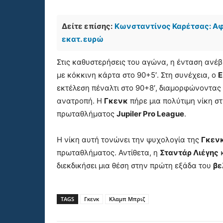
Δείτε επίσης:
Κωνσταντίνος Καρέτσας: Αφή
εκατ. ευρώ
Στις καθυστερήσεις του αγώνα, η ένταση αν
με κόκκινη κάρτα στο 90+5′. Στη συνέχεια, ο
Ε
εκτέλεση πέναλτι στο 90+8′, διαμορφώνοντας 
ανατροπή. Η
Γκενκ
πήρε μια πολύτιμη νίκη σ
πρωταθλήματος
Jupiler Pro League
.
Η νίκη αυτή τονώνει την ψυχολογία της
Γκεν
πρωταθλήματος. Αντίθετα, η
Σταντάρ Λιέγης
κ
διεκδικήσει μια θέση στην πρώτη εξάδα του
βε
TAGS
Γκενκ
Κλαμπ Μπριζ