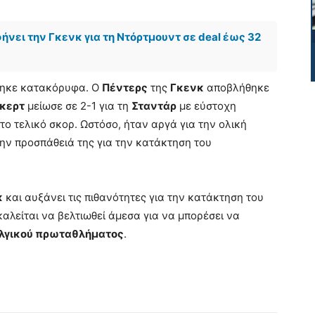
νει την Γκενκ για τη Ντόρτμουντ σε deal έως 32
έβηκε κατακόρυφα. Ο
Πέντερς
της
Γκενκ
αποβλήθηκε
κερτ
μείωσε σε 2-1 για τη
Σταντάρ
με εύστοχη
το τελικό σκορ. Ωστόσο, ήταν αργά για την ολική
την προσπάθειά της για την κατάκτηση του
κ
και αυξάνει τις πιθανότητες για την κατάκτηση του
αλείται να βελτιωθεί άμεσα για να μπορέσει να
λγικού πρωταθλήματος
.