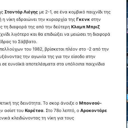
ης
Σταντάρ Λιέγης
με 2-1, σε ένα κομβικό παιχνίδι της
ή η νίκη εδραιώνει την κυριαρχία της
Γκενκ
στην
ς τη διαφορά της από την δεύτερη
Κλαμπ Μπριζ
χνίδι λιγότερο και θα επιδιώξει να μειώσει τη διαφορά
έδρας το Σάββατο.
πελλούχων του 1982, βρίσκεται πλέον στο -2 από την
αυξάνοντας την αγωνία της για την είσοδο στην
ι σε ευνοϊκά αποτελέσματα στα υπόλοιπα παιχνίδια
ετική της δεινότητα. Το σκορ άνοιξε ο
Μπονσού-
ην ασίστ του
Καρέτσα
. Στο 78ο λεπτό, ο
Αροκοντάρε
ενικά κλειδώνοντας τη νίκη για τους