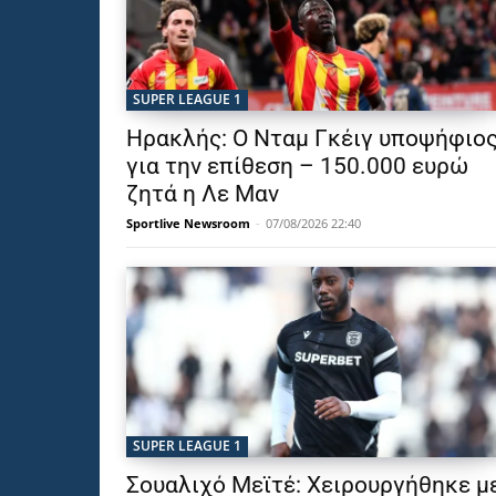
SUPER LEAGUE 1
Ηρακλής: Ο Νταμ Γκέιγ υποψήφιο
για την επίθεση – 150.000 ευρώ
ζητά η Λε Μαν
Sportlive Newsroom
-
07/08/2026 22:40
SUPER LEAGUE 1
Σουαλιχό Μεϊτέ: Χειρουργήθηκε μ