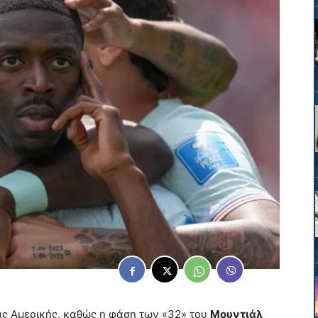
ας Αμερικής, καθώς η φάση των «32» του
Μουντιάλ