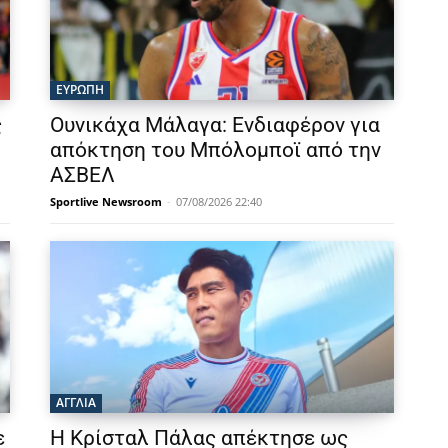
ΕΥΡΩΠΗ
ς
Ουνικάχα Μάλαγα: Ενδιαφέρον για
απόκτηση του Μπόλομποϊ από την
ΑΣΒΕΛ
Sportlive Newsroom
-
07/08/2026 22:40
ΑΓΓΛΙΑ
ε
Η Κρίσταλ Πάλας απέκτησε ως