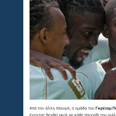
Από την άλλη πλευρά, η ομάδα του
Γκρέιαμ Π
έχοντας δεχθεί γκολ σε κάθε παιχνίδι του ομί