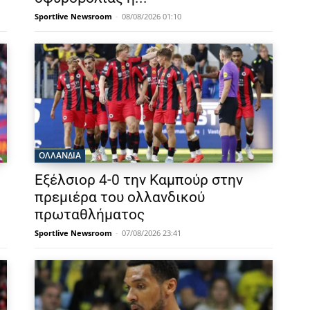
Sportlive Newsroom
-
08/08/2026 01:10
OΛΛΑΝΔΊΑ
Εξέλσιορ 4-0 την Καμπούρ στην
πρεμιέρα του ολλανδικού
πρωταθλήματος
Sportlive Newsroom
-
07/08/2026 23:41