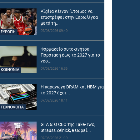
Αϊζέια Κέιναν: Έτοιμος να
επιστρέψει στην Ευρωλίγκα
μετά τη...
07/08/2026 09:40
ΕΥΡΩΠΗ
Φαρμακείο αυτοκινήτου:
Παράταση έως το 2027 για το
νέο...
07/08/2026 16:35
ΚΟΙΝΩΝΙΑ
Η παραγωγή DRAM και HBM για
το 2027 έχει...
07/08/2026 18:11
ΤΕΧΝΟΛΟΓΙΑ
GTA 6: Ο CEO της Take-Two,
Strauss Zelnick, θεωρεί...
07/08/2026 21:10