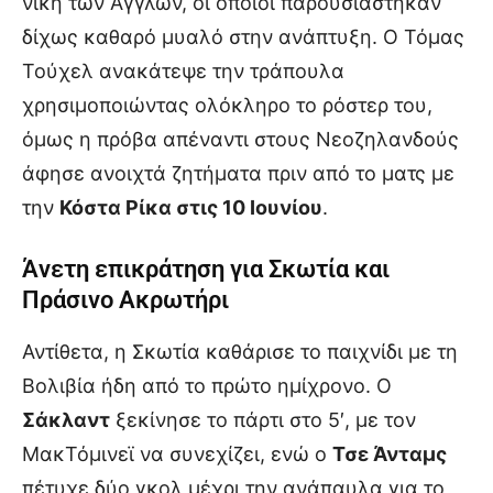
νίκη των Άγγλων, οι οποίοι παρουσιάστηκαν
δίχως καθαρό μυαλό στην ανάπτυξη. Ο Τόμας
Τούχελ ανακάτεψε την τράπουλα
χρησιμοποιώντας ολόκληρο το ρόστερ του,
όμως η πρόβα απέναντι στους Νεοζηλανδούς
άφησε ανοιχτά ζητήματα πριν από το ματς με
την
Κόστα Ρίκα στις 10 Ιουνίου
.
Άνετη επικράτηση για Σκωτία και
Πράσινο Ακρωτήρι
Αντίθετα, η Σκωτία καθάρισε το παιχνίδι με τη
Βολιβία ήδη από το πρώτο ημίχρονο. Ο
Σάκλαντ
ξεκίνησε το πάρτι στο 5′, με τον
ΜακΤόμινεϊ να συνεχίζει, ενώ ο
Τσε Άνταμς
πέτυχε δύο γκολ μέχρι την ανάπαυλα για το