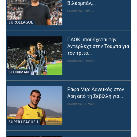
Βιλερμπάν,...
06/08/2026 18:12
EUROLEAGUE
ΠΑΟΚ υποδέχεται την
Άντερλεχτ στην Τούμπα για
τον τρίτο...
06/08/2026 15:40
STOIXIMAN
Ράφα Μιρ: Δανεικός στον
Άρη από τη Σεβίλλη για...
06/08/2026 07:40
SUPER LEAGUE 1