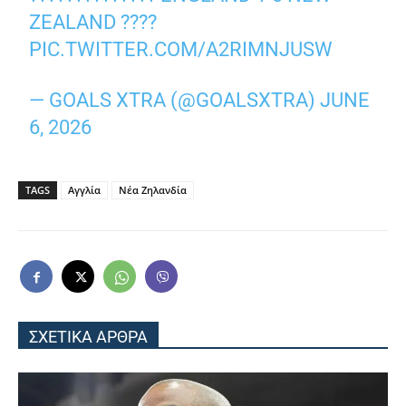
ZEALAND ????
PIC.TWITTER.COM/A2RIMNJUSW
— GOALS XTRA (@GOALSXTRA)
JUNE
6, 2026
TAGS
Αγγλία
Νέα Ζηλανδία
ΣΧΕΤΙΚΑ ΑΡΘΡΑ