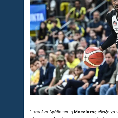
Ήταν ένα βράδυ που η
Μπεσίκτας
έδειξε χαρ