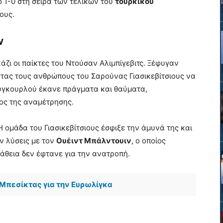
ο 1-0 στη σειρά των τελικών του
τουρκικού
ους.
ν
άζι οι παίκτες του Ντούσαν Αλιμπίγεβιτς. Ξέφυγαν
τας τους ανθρώπους του Σαρούνας Γιασικεβίτσιους να
υγκουρλού έκανε πράγματα και θαύματα,
ος της αναμέτρησης.
 Η ομάδα του Γιασικεβίτσιους έσφιξε την άμυνά της και
ν λύσεις με τον
Ουέιντ Μπάλντουιν
, ο οποίος
πάθεια δεν έφτανε για την ανατροπή.
 Μπεσίκτας για την Ευρωλίγκα