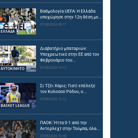
Βαθμολογία UEFA: Η Ελλάδα
υποχώρησε στην 12η θέση με...
07/08/2026 00:11
ΕΛΛΑΔΑ
Διαβατήριο μπαταριών:
Υποχρεωτικό στην ΕΕ από τον
Φεβρουάριο του...
07/08/2026 10:17
ΑΥΤΟΚΙΝΗΤΟ
Σι Τζέι Χάρις: Γιατί επέλεξε
τον Κολοσσό Ρόδου, ο...
07/08/2026 12:12
BASKET LEAGUE
ΠΑΟΚ: Ήττα 0-1 από την
Άντερλεχτ στην Τούμπα, όλα...
07/08/2026 10:40