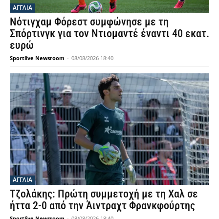
ΑΓΓΛΙΑ
Νότιγχαμ Φόρεστ συμφώνησε με τη
Σπόρτινγκ για τον Ντιομαντέ έναντι 40 εκατ.
ευρώ
Sportlive Newsroom
-
08/08/2026 18:40
ΑΓΓΛΙΑ
Τζολάκης: Πρώτη συμμετοχή με τη Χαλ σε
ήττα 2-0 από την Άιντραχτ Φρανκφούρτης
Sportlive Newsroom
-
08/08/2026 18:40