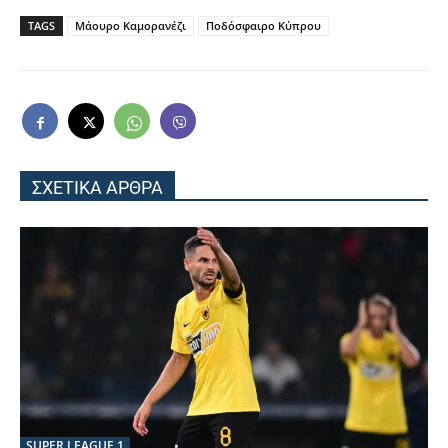
TAGS
Μάουρο Καμορανέζι
Ποδόσφαιρο Κύπρου
ΣΧΕΤΙΚΑ ΑΡΘΡΑ
SUPER LEAGUE 1