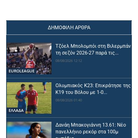
ΔΗΜΟΦΙΛΗ ΑΡΘΡΑ
Τζόελ Μπολομπόι στη Βιλερμπάν
τη σεζόν 2026-27 παρά τις...
08/08/2026 12:12
EUROLEAGUE
Ολυμπιακός Κ23: Επικράτησε της
Κ19 του Βόλου με 1-0...
08/08/2026 01:40
ΕΛΛΑΔΑ
Δανάη Μπακογιάννη 13.61: Νέο
πανελλήνιο ρεκόρ στα 100μ