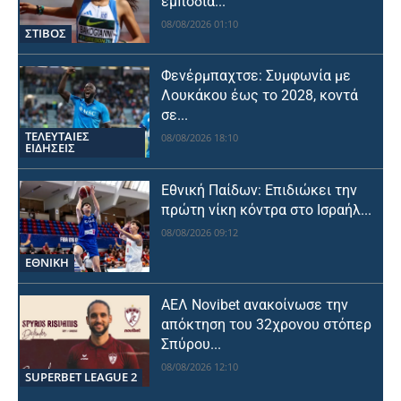
εμπόδια...
08/08/2026 01:10
ΣΤΙΒΟΣ
Φενέρμπαχτσε: Συμφωνία με
Λουκάκου έως το 2028, κοντά
σε...
ΤΕΛΕΥΤΑΙΕΣ
08/08/2026 18:10
ΕΙΔΗΣΕΙΣ
Εθνική Παίδων: Επιδιώκει την
πρώτη νίκη κόντρα στο Ισραήλ...
08/08/2026 09:12
ΕΘΝΙΚΉ
ΑΕΛ Novibet ανακοίνωσε την
απόκτηση του 32χρονου στόπερ
Σπύρου...
08/08/2026 12:10
SUPERBET LEAGUE 2