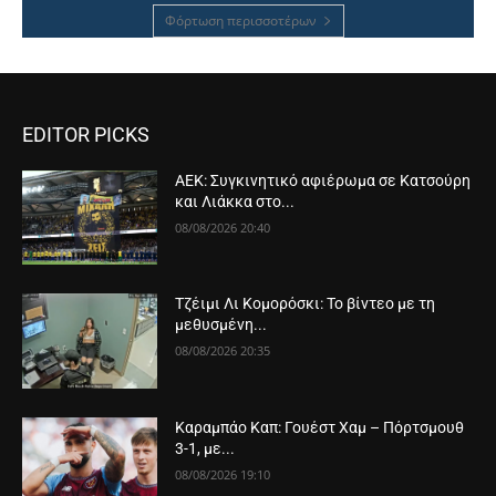
Φόρτωση περισσοτέρων
EDITOR PICKS
ΑΕΚ: Συγκινητικό αφιέρωμα σε Κατσούρη
και Λιάκκα στο...
08/08/2026 20:40
Τζέιμι Λι Κομορόσκι: Το βίντεο με τη
μεθυσμένη...
08/08/2026 20:35
Καραμπάο Καπ: Γουέστ Χαμ – Πόρτσμουθ
3-1, με...
08/08/2026 19:10