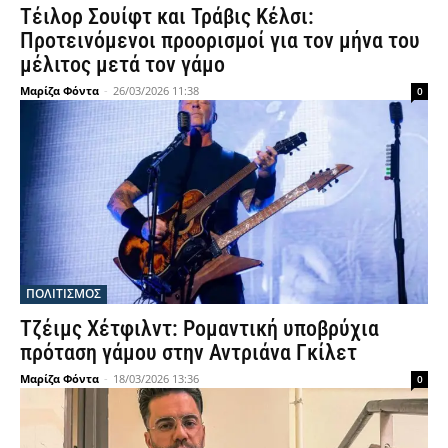
Τέιλορ Σουίφτ και Τράβις Κέλσι:
Προτεινόμενοι προορισμοί για τον μήνα του
μέλιτος μετά τον γάμο
Μαρίζα Φόντα
-
26/03/2026 11:38
0
ΠΟΛΙΤΙΣΜΟΣ
Τζέιμς Χέτφιλντ: Ρομαντική υποβρύχια
πρόταση γάμου στην Αντριάνα Γκίλετ
Μαρίζα Φόντα
-
18/03/2026 13:36
0