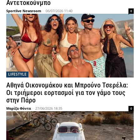
Αντετοκούνμπο
Sportlive Newsroom
-
06/07/2026 11:40
0
LIFESTYLE
Αθηνά Οικονομάκου και Μπρούνο Τσερέλα:
Οι τριήμεροι εορτασμοί για τον γάμο τους
στην Πάρο
Μαρίζα Φόντα
-
27/06/2026 18:35
0