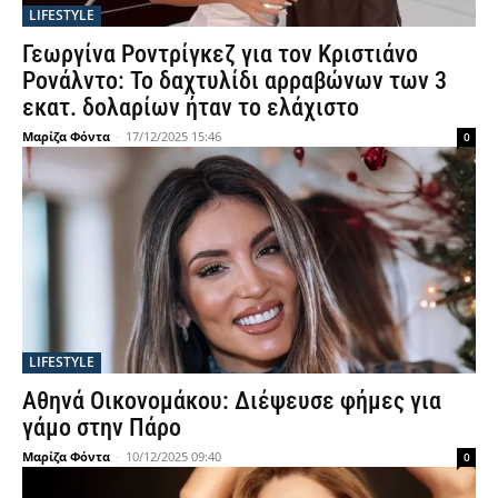
LIFESTYLE
Γεωργίνα Ροντρίγκεζ για τον Κριστιάνο
Ρονάλντο: Το δαχτυλίδι αρραβώνων των 3
εκατ. δολαρίων ήταν το ελάχιστο
Μαρίζα Φόντα
-
17/12/2025 15:46
0
LIFESTYLE
Αθηνά Οικονομάκου: Διέψευσε φήμες για
γάμο στην Πάρο
Μαρίζα Φόντα
-
10/12/2025 09:40
0