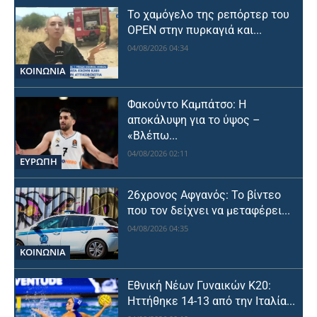
Το χαμόγελο της ρεπόρτερ του
OPEN στην πυρκαγιά και...
04/08/2026 04:34
ΚΟΙΝΩΝΙΑ
Φακούντο Καμπάτσο: Η
αποκάλυψη για το ύψος –
«Βλέπω...
04/08/2026 02:11
ΕΥΡΩΠΗ
26χρονος Αφγανός: Το βίντεο
που τον δείχνει να μεταφέρει...
04/08/2026 04:35
ΚΟΙΝΩΝΙΑ
Εθνική Νέων Γυναικών Κ20:
Ηττήθηκε 14-13 από την Ιταλία...