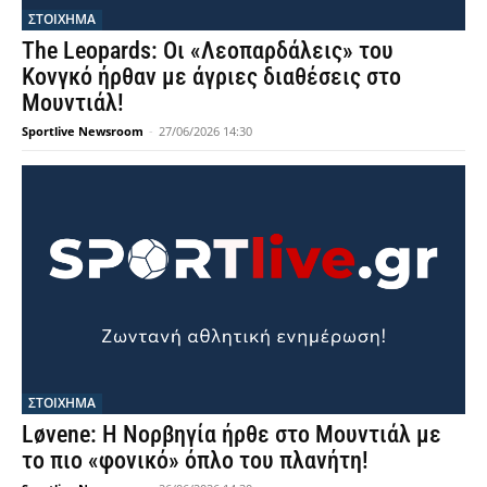
ΣΤΟΙΧΗΜΑ
The Leopards: Οι «Λεοπαρδάλεις» του
Κονγκό ήρθαν με άγριες διαθέσεις στο
Μουντιάλ!
Sportlive Newsroom
-
27/06/2026 14:30
ΣΤΟΙΧΗΜΑ
Løvene: Η Νορβηγία ήρθε στο Μουντιάλ με
το πιο «φονικό» όπλο του πλανήτη!