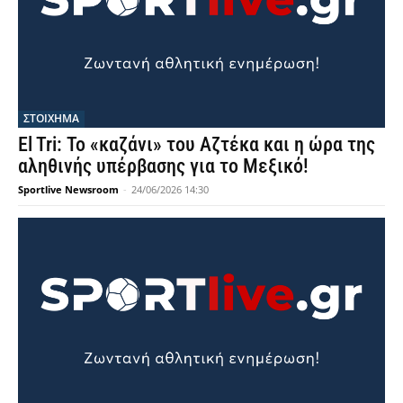
ΣΤΟΙΧΗΜΑ
El Tri: Το «καζάνι» του Αζτέκα και η ώρα της
αληθινής υπέρβασης για το Μεξικό!
Sportlive Newsroom
-
24/06/2026 14:30