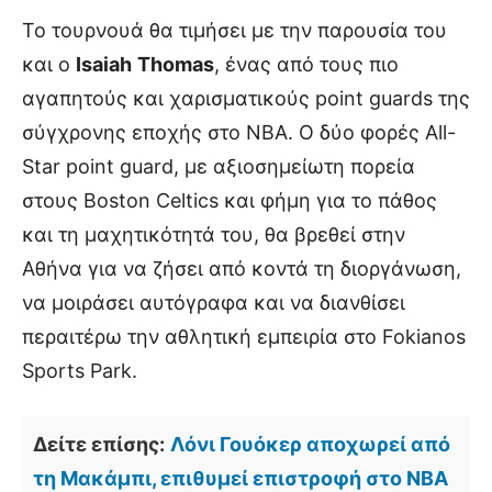
Το τουρνουά θα τιμήσει με την παρουσία του
και ο
Isaiah
Thomas
, ένας από τους πιο
αγαπητούς και χαρισματικούς point guards της
σύγχρονης εποχής στο NBA. Ο δύο φορές All-
Star point guard, με αξιοσημείωτη πορεία
στους Boston Celtics και φήμη για το πάθος
και τη μαχητικότητά του, θα βρεθεί στην
Αθήνα για να ζήσει από κοντά τη διοργάνωση,
να μοιράσει αυτόγραφα και να διανθίσει
περαιτέρω την αθλητική εμπειρία στο Fokianos
Sports Park.
Δείτε επίσης:
Λόνι Γουόκερ αποχωρεί από
τη Μακάμπι, επιθυμεί επιστροφή στο ΝΒΑ