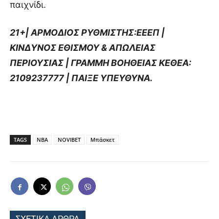
παιχνίδι.
21+| ΑΡΜΟΔΙΟΣ ΡΥΘΜΙΣΤΗΣ:ΕΕΕΠ |
ΚΙΝΔΥΝΟΣ ΕΘΙΣΜΟΥ & ΑΠΩΛΕΙΑΣ
ΠΕΡΙΟΥΣΙΑΣ | ΓΡΑΜΜΗ ΒΟΗΘΕΙΑΣ ΚΕΘΕΑ:
2109237777 | ΠΑΙΞΕ ΥΠΕΥΘΥΝΑ.
TAGS
NBA
NOVIBET
Μπάσκετ
ΣΧΕΤΙΚΑ ΑΡΘΡΑ