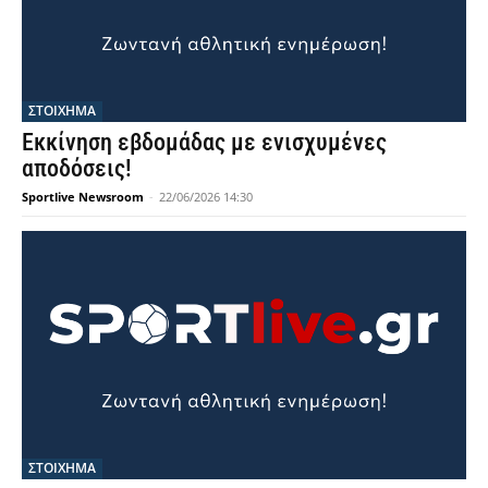
ΣΤΟΙΧΗΜΑ
Εκκίνηση εβδομάδας με ενισχυμένες
αποδόσεις!
Sportlive Newsroom
-
22/06/2026 14:30
ΣΤΟΙΧΗΜΑ