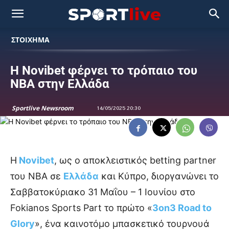
ΣΤΟΙΧΗΜΑ
Η Novibet φέρνει το τρόπαιο του
ΝΒΑ στην Ελλάδα
Sportlive Newsroom
14/05/2025 20:30
Η
Novibet
, ως ο αποκλειστικός betting partner
του NBA σε
Ελλάδα
και Κύπρο, διοργανώνει το
Σαββατοκύριακο 31 Μαΐου – 1 Ιουνίου στο
Fokianos Sports Part το πρώτο «
3on3 Road to
Glory
», ένα καινοτόμο μπασκετικό τουρνουά