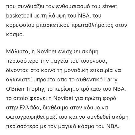
που συνδυάζει τον ενθουσιασμό του street
basketball με τη λάμψη του NBA, του
κορυφαίου μπασκετικού πρωταθλήματος στον
κόσμο.
Μάλιστα, η Novibet ενισχύει ακόμη
περισσότερο την μαγεία του τουρνουά,
δίνοντας στο κοινό τη μοναδική ευκαιρία να
αγωνιστεί μπροστά από το αυθεντικό Larry
O’Brien Trophy, το περίφημο τρόπαιο του NBA,
το οποίο φέρνει η Novibet για πρώτη φορά
στην Ελλάδα, διαθέσιμο στον κόσμο να
φωτογραφηθεί μαζί του και να συνδεθεί ακόμη
περισσότερο με τον μαγικό κόσμο του NBA.