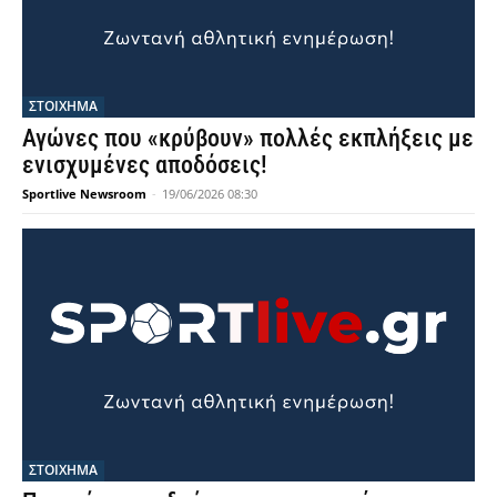
ΣΤΟΙΧΗΜΑ
Αγώνες που «κρύβουν» πολλές εκπλήξεις με
ενισχυμένες αποδόσεις!
Sportlive Newsroom
-
19/06/2026 08:30
ΣΤΟΙΧΗΜΑ