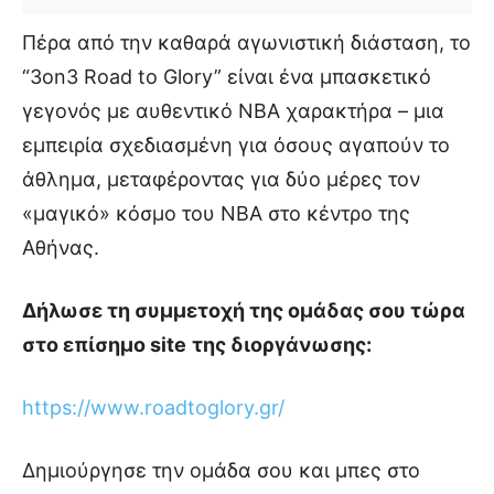
Πέρα από την καθαρά αγωνιστική διάσταση, το
“3on3 Road to Glory” είναι ένα μπασκετικό
γεγονός με αυθεντικό NBA χαρακτήρα – μια
εμπειρία σχεδιασμένη για όσους αγαπούν το
άθλημα, μεταφέροντας για δύο μέρες τον
«μαγικό» κόσμο του NBA στο κέντρο της
Αθήνας.
Δήλωσε τη συμμετοχή της ομάδας σου τώρα
στο επίσημο
site
της διοργάνωσης:
https://www.roadtoglory.gr/
Δημιούργησε την ομάδα σου και μπες στο