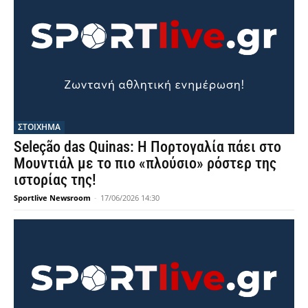
ΣΤΟΙΧΗΜΑ
Seleção das Quinas: Η Πορτογαλία πάει στο
Μουντιάλ με το πιο «πλούσιο» ρόστερ της
ιστορίας της!
Sportlive Newsroom
-
17/06/2026 14:30