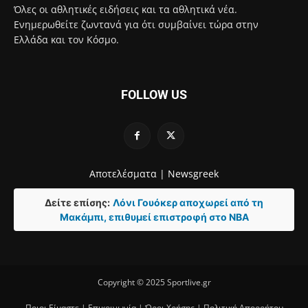
Όλες οι αθλητικές ειδήσεις και τα αθλητικά νέα.
Ενημερωθείτε ζωντανά για ότι συμβαίνει τώρα στην
Ελλάδα και τον Κόσμο.
FOLLOW US
Αποτελέσματα |
Newsgreek
Δείτε επίσης:
Λόνι Γουόκερ αποχωρεί από τη
Μακάμπι, επιθυμεί επιστροφή στο ΝΒΑ
Copyright © 2025 Sportlive.gr
Ποιοι Είμαστε
|
Επικοινωνία
|
Όροι Χρήσης
|
Πολιτική Απορρήτου