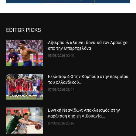
EDITOR PICKS
Λίβερπουλ κλείνει δανεικό τον Αραούχο
από την Μπαρτσελόνα
08/08/2026 00:40
Εξέλσιορ 4-0 την Καμπούρ στην πρεμιέρα
του ολλανδικού...
07/08/2026 23:41
Εθνική Νεανίδων: Αποκλεισμός στην
παράταση από τη Λιθουανία...
07/08/2026 23:26