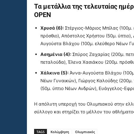
Τα μετάλλια της τελευταίας ημέ
OPEN
Χρυσά (6):
Στέργιος-Μάριος Μπίλας (100μ.
πρόσθιο), Απόστολος Χρήστου (50μ. ύπτιο),
Αυγούστα Βλάχου (100μ. ελεύθερο Νέων Γ
Ασημένια (4):
Σπύρος Ζαχαρίας (200μ. πε
πεταλούδα), Έλενα Χασιάκου (200μ. πρόσθι
Χάλκινα (5):
Άννα-Αυγούστα Βλάχου (100μ.
Νέων Γυναικών), Γιώργος Καλούδης (200μ.
(50μ. ύπτιο Νέων Ανδρών), Ευάγγελος-Εφρα
Η απόλυτη υπεροχή του Ολυμπιακού στην ελλη
σύλλογο και στηρίζει το μέλλον του αθλήματο
TAGS
Κολύμβηση
Ολυμπιακός