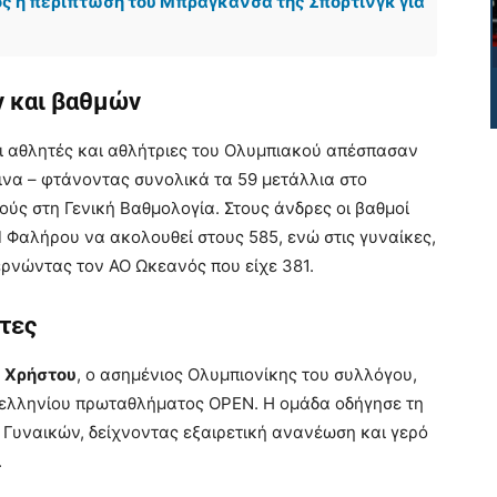
ς η περίπτωση του Μπραγκάνσα της Σπόρτινγκ για
ν και βαθμών
οι αθλητές και αθλήτριες του Ολυμπιακού απέσπασαν
κινα – φτάνοντας συνολικά τα 59 μετάλλια στο
ύς στη Γενική Βαθμολογία. Στους άνδρες οι βαθμοί
Π Φαλήρου να ακολουθεί στους 585, ενώ στις γυναίκες,
ρνώντας τον ΑΟ Ωκεανός που είχε 381.
ντες
 Χρήστου
, ο ασημένιος Ολυμπιονίκης του συλλόγου,
νελληνίου πρωταθλήματος
OPEN
. Η ομάδα οδήγησε τη
 Γυναικών, δείχνοντας εξαιρετική ανανέωση και γερό
.