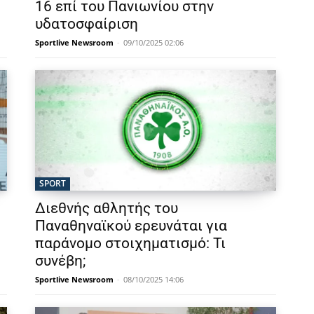
16 επί του Πανιωνίου στην
υδατοσφαίριση
Sportlive Newsroom
-
09/10/2025 02:06
SPORT
Διεθνής αθλητής του
Παναθηναϊκού ερευνάται για
παράνομο στοιχηματισμό: Τι
συνέβη;
Sportlive Newsroom
-
08/10/2025 14:06