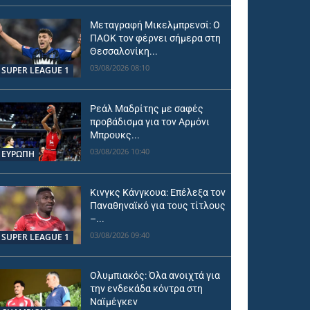
Μεταγραφή Μικελμπρενσί: Ο
ΠΑΟΚ τον φέρνει σήμερα στη
Θεσσαλονίκη...
03/08/2026 08:10
SUPER LEAGUE 1
Ρεάλ Μαδρίτης με σαφές
προβάδισμα για τον Αρμόνι
Μπρουκς...
03/08/2026 10:40
ΕΥΡΩΠΗ
Κινγκς Κάνγκουα: Επέλεξα τον
Παναθηναϊκό για τους τίτλους
–...
03/08/2026 09:40
SUPER LEAGUE 1
Ολυμπιακός: Όλα ανοιχτά για
την ενδεκάδα κόντρα στη
Ναϊμέγκεν