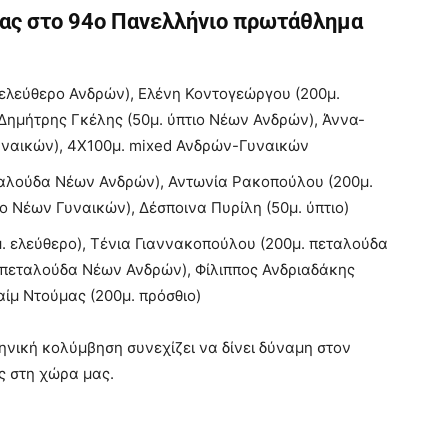
ρας στο 94ο Πανελλήνιο πρωτάθλημα
 ελεύθερο Ανδρών), Ελένη Κοντογεώργου (200μ.
 Δημήτρης Γκέλης (50μ. ύπτιο Νέων Ανδρών), Άννα-
υναικών), 4Χ100μ.
mixed
Ανδρών-Γυναικών
ταλούδα Νέων Ανδρών), Αντωνία Ρακοπούλου (200μ.
ο Νέων Γυναικών), Δέσποινα Πυρίλη (50μ. ύπτιο)
 ελεύθερο), Τένια Γιαννακοπούλου (200μ. πεταλούδα
 πεταλούδα Νέων Ανδρών), Φίλιππος Ανδριαδάκης
ίμ Ντούμας (200μ. πρόσθιο)
νική κολύμβηση συνεχίζει να δίνει δύναμη στον
ς στη χώρα μας.