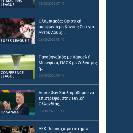
CHAMPIONS
03/08/2026 07:40
LEAGUE
Ολυμπιακός: Οριστική
συμφωνία με Κάνσας Σίτι για
Αντρέ Λουίς...
03/08/2026 08:40
SUPER LEAGUE 1
Παναθηναϊκός με Χάποελ ή
Μπενφίκα, ΠΑΟΚ με Ζάλγκιρις
ή...
CONFERENCE
03/08/2026 09:40
LEAGUE
Λουίς Φαν Χάαλ πρόθυμος να
επιστρέψει στην εθνική
Ολλανδίας,...
03/08/2026 11:11
OΛΛΑΝΔΊΑ
ΑΕΚ: Το αποχαιρετιστήριο