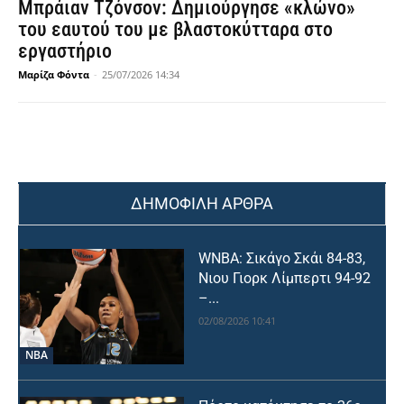
Μπράιαν Τζόνσον: Δημιούργησε «κλώνο»
του εαυτού του με βλαστοκύτταρα στο
εργαστήριο
Μαρίζα Φόντα
-
25/07/2026 14:34
ΔΗΜΟΦΙΛΗ ΑΡΘΡΑ
WNBA: Σικάγο Σκάι 84-83,
Νιου Γιορκ Λίμπερτι 94-92
–...
02/08/2026 10:41
NBA