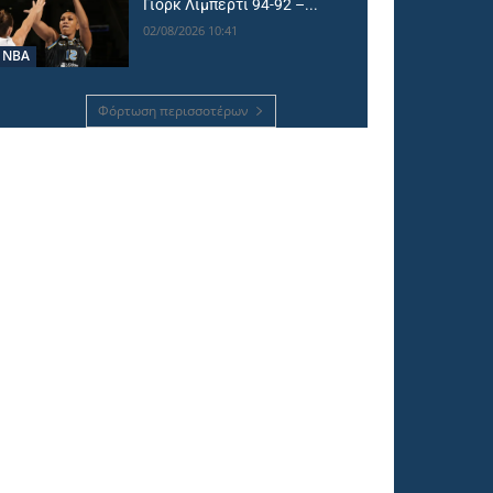
Γιορκ Λίμπερτι 94-92 –...
02/08/2026 10:41
NBA
Φόρτωση περισσοτέρων