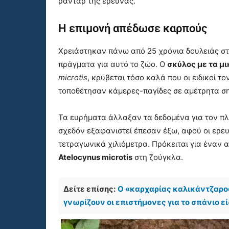
ραντάρ της έρευνας.
Η επιμονή απέδωσε καρπούς
Χρειάστηκαν πάνω από 25 χρόνια δουλειάς στη
πράγματα για αυτό το ζώο. Ο
σκύλος με τα μι
microtis
, κρύβεται τόσο καλά που οι ειδικοί 
τοποθέτησαν κάμερες-παγίδες σε αμέτρητα σημ
Τα ευρήματα άλλαξαν τα δεδομένα για τον πλη
σχεδόν εξαφανιστεί έπεσαν έξω, αφού οι ερευ
τετραγωνικά χιλιόμετρα. Πρόκειται για έναν α
Atelocynus microtis
στη ζούγκλα.
Δείτε επίσης:
Ο «καρχαρίας καλικάντζαρο
γνωρίζουν οι επιστήμονες για το σπάνιο ε