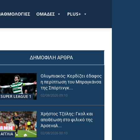
ΒΑΘΜΟΛΟΓΙΕΣ
ΟΜΑΔΕΣ
PLUS+
ΔΗΜΟΦΙΛΗ ΑΡΘΡΑ
Ολυμπιακός: Κερδίζει έδαφος
η περίπτωση του Μπραγκάνσα
της Σπόρτινγκ...
02/08/2026 09:10
SUPER LEAGUE 1
Χρήστος Τζόλης: Γκολ και
αποθέωση στο φιλικό της
Άρσεναλ...
02/08/2026 00:10
ΑΓΓΛΙΑ