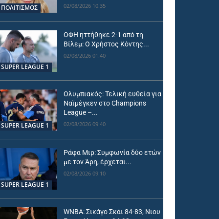
02/08/2026 10:35
ΠΟΛΙΤΙΣΜΟΣ
ΟΦΗ ηττήθηκε 2-1 από τη
Βίλεμ: Ο Χρήστος Κόντης...
02/08/2026 01:40
SUPER LEAGUE 1
Ολυμπιακός: Τελική ευθεία για
Ναϊμέγκεν στο Champions
League –...
02/08/2026 09:40
SUPER LEAGUE 1
Ράφα Μιρ: Συμφωνία δύο ετών
με τον Άρη, έρχεται...
02/08/2026 09:10
SUPER LEAGUE 1
WNBA: Σικάγο Σκάι 84-83, Νιου