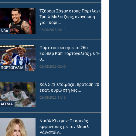
Τζέρεμι Σόχαν στους Πόρτλαντ
Τρέιλ Μπλέιζερς, ανανέωση
για Γκάρι...
02/08/2026 00:11
NBA
Πόρτο κατέκτησε το 26ο
Σούπερ Καπ Πορτογαλίας με 1-
0...
02/08/2026 00:40
ΠΟΡΤΟΓΑΛΙΑ
Χαλ Σίτι ετοιμάζει πρόταση 20
εκατ. ευρώ στη Νις...
02/08/2026 11:10
ΑΓΓΛΙΑ
Νικόλ Κίντμαν: Οι κοινές
εμφανίσεις με τον Μάικλ
Ράινσταϊν...