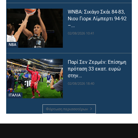
WNBA: Σικάγο Σκάι 84-83,
Νιου Γιορκ Λίμπερτι 94-92
–...
02/08/2026 10:41
NBA
Παρί Σεν Ζερμέν: Επίσημη
πρόταση 33 εκατ. ευρώ
στην...
02/08/2026 18:40
ΙΤΑΛΙΑ
Φόρτωση περισσοτέρων