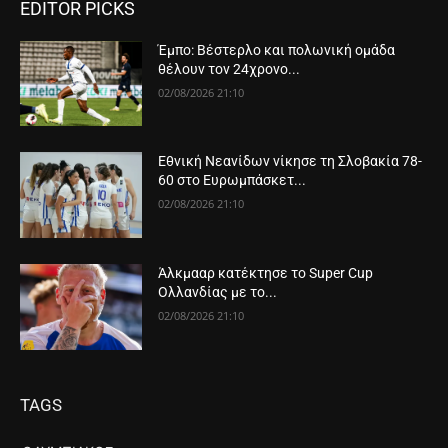
EDITOR PICKS
Έμπο: Βέστερλο και πολωνική ομάδα
θέλουν τον 24χρονο...
02/08/2026 21:10
Εθνική Νεανίδων νίκησε τη Σλοβακία 78-
60 στο Ευρωμπάσκετ...
02/08/2026 21:10
Άλκμααρ κατέκτησε το Super Cup
Ολλανδίας με το...
02/08/2026 21:10
TAGS