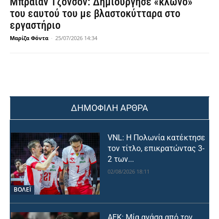
Μπράιαν Τζόνσον: Δημιούργησε «κλώνο»
του εαυτού του με βλαστοκύτταρα στο
εργαστήριο
Μαρίζα Φόντα
-
25/07/2026 14:34
ΔΗΜΟΦΙΛΗ ΑΡΘΡΑ
VNL: Η Πολωνία κατέκτησε
τον τίτλο, επικρατώντας 3-
2 των...
02/08/2026 18:11
ΒΟΛΕΪ
ΑΕΚ: Μία ανάσα από τον