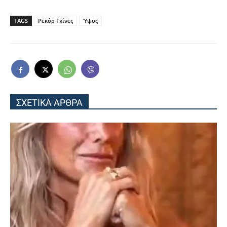
TAGS
Ρεκόρ Γκίνες
Ύψος
ΣΧΕΤΙΚΑ ΑΡΘΡΑ