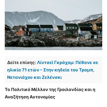
Δείτε επίσης:
Λίντσεϊ Γκράχαμ: Πέθανε σε
ηλικία 71 ετών – Στην κηδεία του Τραμπ,
Νετανιάχου και Ζελένσκι
Το Πολιτικό Μέλλον της Γροιλανδίας και η
Αναζήτηση Αυτονομίας