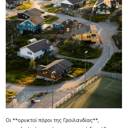
Οι **ορυκτοί πόροι της Γροιλανδίας**,