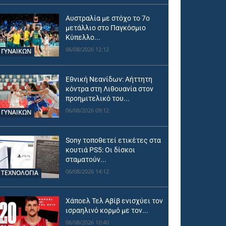
Αυστραλία με στόχο το 7ο
μετάλλιο στο Παγκόσμιο
Κύπελλο...
06/08/2026 12:12
ΓΥΝΑΙΚΩΝ
Εθνική Νεανίδων: Αήττητη
κόντρα στη Λιθουανία στον
προημιτελικό του...
06/08/2026 09:12
ΓΥΝΑΙΚΩΝ
Sony τοποθετεί ετικέτες στα
κουτιά PS5: Οι δίσκοι
σταματούν...
06/08/2026 14:12
ΤΕΧΝΟΛΟΓΙΑ
Χάποελ Τελ Αβίβ ενισχύει τον
ισραηλινό κορμό με τον...
06/08/2026 10:40