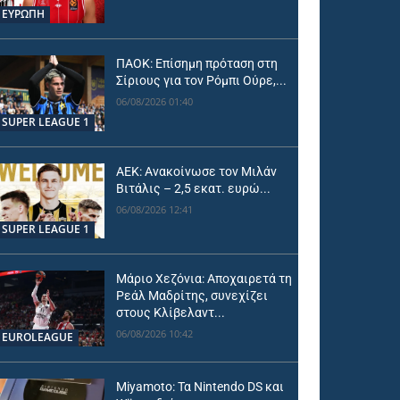
ΕΥΡΩΠΗ
ΠΑΟΚ: Επίσημη πρόταση στη
Σίριους για τον Ρόμπι Ούρε,...
06/08/2026 01:40
SUPER LEAGUE 1
ΑΕΚ: Ανακοίνωσε τον Μιλάν
Βιτάλις – 2,5 εκατ. ευρώ...
06/08/2026 12:41
SUPER LEAGUE 1
Μάριο Χεζόνια: Αποχαιρετά τη
Ρεάλ Μαδρίτης, συνεχίζει
στους Κλίβελαντ...
06/08/2026 10:42
EUROLEAGUE
Miyamoto: Τα Nintendo DS και