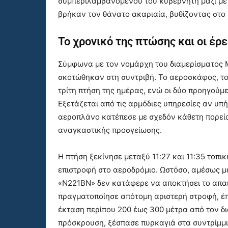
συμπεριλαμβανομένου του κυβερνήτη μαζί με 
βρήκαν τον θάνατο ακαριαία, βυθίζοντας στο 
Το χρονικό της πτώσης και οι έρ
Σύμφωνα με τον νομάρχη του διαμερίσματος Με
σκοτώθηκαν στη συντριβή. Το αεροσκάφος, το
τρίτη πτήση της ημέρας, ενώ οι δύο προηγού
Εξετάζεται από τις αρμόδιες υπηρεσίες αν υπ
αεροπλάνο κατέπεσε με σχεδόν κάθετη πορεία
αναγκαστικής προσγείωσης.
Η πτήση ξεκίνησε μεταξύ 11:27 και 11:35 τοπι
επιστροφή στο αεροδρόμιο. Ωστόσο, αμέσως μ
«N221BN» δεν κατάφερε να αποκτήσει το απα
πραγματοποίησε απότομη αριστερή στροφή, έπ
έκταση περίπου 200 έως 300 μέτρα από τον δ
πρόσκρουση, ξέσπασε πυρκαγιά στα συντρίμμι