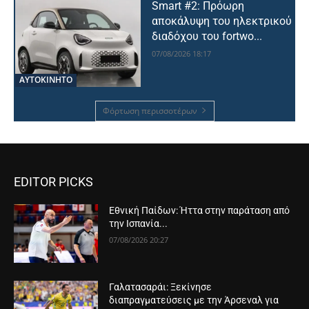
Smart #2: Πρόωρη
αποκάλυψη του ηλεκτρικού
διαδόχου του fortwo...
07/08/2026 18:17
ΑΥΤΟΚΙΝΗΤΟ
Φόρτωση περισσοτέρων
EDITOR PICKS
Εθνική Παίδων: Ήττα στην παράταση από
την Ισπανία...
07/08/2026 20:27
Γαλατασαράι: Ξεκίνησε
διαπραγματεύσεις με την Άρσεναλ για