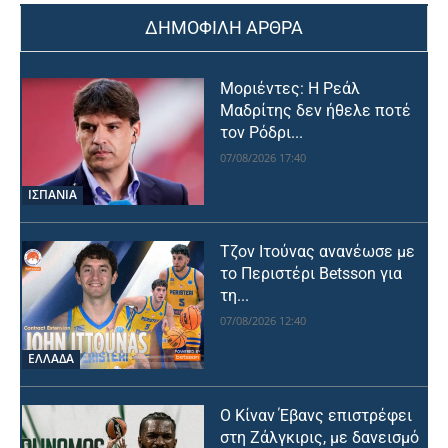
ΔΗΜΟΦΙΛΗ ΑΡΘΡΑ
Μοριέντες: Η Ρεάλ
Μαδρίτης δεν ήθελε ποτέ
τον Ρόδρι...
07/08/2026 17:40
ΙΣΠΑΝΙΑ
Τζον Ιτούνας ανανέωσε με
το Περιστέρι Betsson για
τη...
07/08/2026 12:40
ΕΛΛΑΔΑ
Ο Κίναν Έβανς επιστρέφει
στη Ζάλγκιρις, με δανεισμό