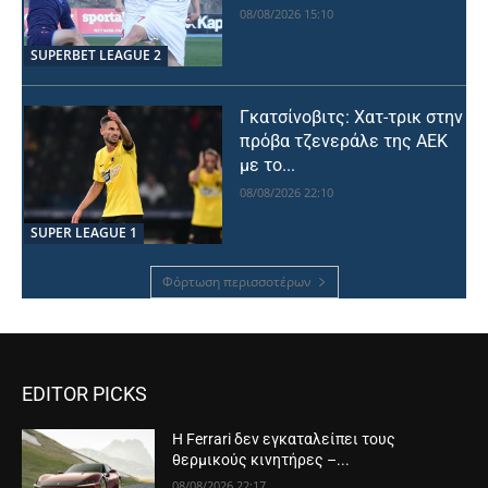
08/08/2026 15:10
SUPERBET LEAGUE 2
Γκατσίνοβιτς: Χατ-τρικ στην
πρόβα τζενεράλε της ΑΕΚ
με το...
08/08/2026 22:10
SUPER LEAGUE 1
Φόρτωση περισσοτέρων
EDITOR PICKS
Η Ferrari δεν εγκαταλείπει τους
θερμικούς κινητήρες –...
08/08/2026 22:17