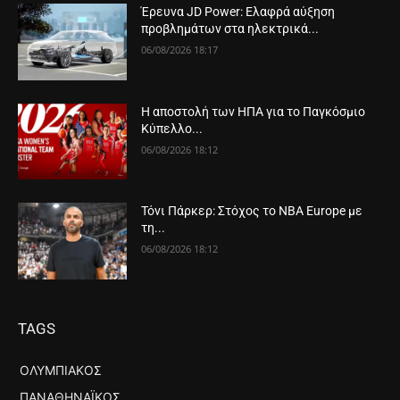
Έρευνα JD Power: Ελαφρά αύξηση
προβλημάτων στα ηλεκτρικά...
06/08/2026 18:17
Η αποστολή των ΗΠΑ για το Παγκόσμιο
Κύπελλο...
06/08/2026 18:12
Τόνι Πάρκερ: Στόχος το NBA Europe με
τη...
06/08/2026 18:12
TAGS
ΟΛΥΜΠΙΑΚΌΣ
ΠΑΝΑΘΗΝΑΪΚΌΣ