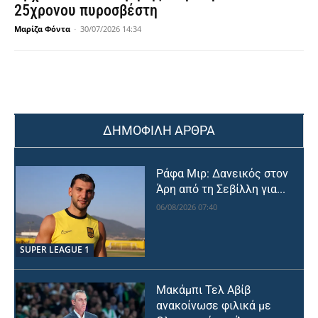
25χρονου πυροσβέστη
Μαρίζα Φόντα
-
30/07/2026 14:34
ΔΗΜΟΦΙΛΗ ΑΡΘΡΑ
Ράφα Μιρ: Δανεικός στον
Άρη από τη Σεβίλλη για...
06/08/2026 07:40
SUPER LEAGUE 1
Μακάμπι Τελ Αβίβ
ανακοίνωσε φιλικά με