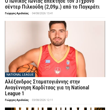
Ο Ιωνικός Ιωνίας απέκτησε τον 31χρονο
σέντερ Πιλκούδη (2,09μ.) από το Παγκράτι
Γιώργος Αριδαίας
-
04/08/2026 13:41
NATIONAL LEAGUE
Αλέξανδρος Σταματογιάννης στην
Αναγέννηση Καρδίτσας για τη National
League 1
Γιώργος Αριδαίας
-
03/08/2026 12:11