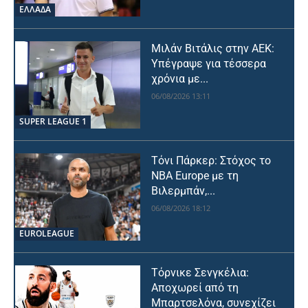
ΕΛΛΑΔΑ
Μιλάν Βιτάλις στην ΑΕΚ:
Υπέγραψε για τέσσερα
χρόνια με...
06/08/2026 13:11
SUPER LEAGUE 1
Τόνι Πάρκερ: Στόχος το
NBA Europe με τη
Βιλερμπάν,...
06/08/2026 18:12
EUROLEAGUE
Τόρνικε Σενγκέλια:
Αποχωρεί από τη
Μπαρτσελόνα, συνεχίζει