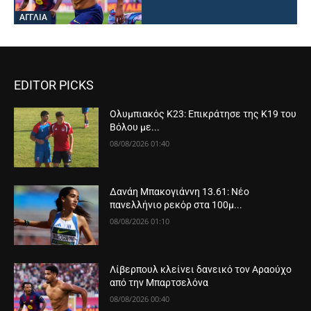
ΑΓΓΛΙΑ
EDITOR PICKS
Ολυμπιακός Κ23: Επικράτησε της Κ19 του
Βόλου με...
08/08/2026 01:40
Δανάη Μπακογιάννη 13.61: Νέο
πανελλήνιο ρεκόρ στα 100μ...
08/08/2026 01:10
Λίβερπουλ κλείνει δανεικό τον Αραούχο
από την Μπαρτσελόνα
08/08/2026 00:40