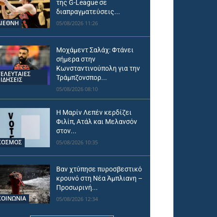
της G-League σε
διαπραγματεύσεις...
ΔΙΕΘΝΗ
05/08/2026 11:26
Μοχάμεντ Σαλάχ: Φτάνει
σήμερα στην
Κωνσταντινούπολη για την
ΤΕΛΕΥΤΑΙΕΣ
Τράμπζονσπορ...
ΕΙΔΗΣΕΙΣ
05/08/2026 08:10
Η Μαρίν Λεπέν κερδίζει
Φιλίπ, Ατάλ και Μελανσόν
στον...
ΚΟΣΜΟΣ
05/08/2026 10:35
Βαν χτύπησε πυροσβεστικό
κρουνό στη Νέα Άμπλιανη –
Προσωρινή...
ΚΟΙΝΩΝΙΑ
05/08/2026 12:34