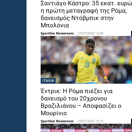
Σαντιάγο Κάστρο: 35 εκατ. ευρ
η πρώτη μεταγραφή της Ρόμα,
δανεισμός Ντόβμπικ στην
Μπολόνια
Sportlive Newsroom
-
27/07/2026 13:40
ΙΤΑΛΙΑ
Έντρικ: Η Ρόμα πιέζει για
δανεισμό του 20χρονου
Βραζιλιάνου – Αποφασίζει ο
Μουρίνιο
Sportlive Newsroom
-
25/07/2026 13:10