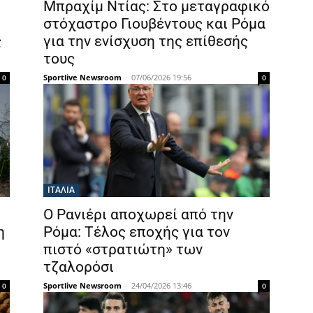
Μπραχίμ Ντίας: Στο μεταγραφικό
στόχαστρο Γιουβέντους και Ρόμα
ς
για την ενίσχυση της επίθεσής
τους
Sportlive Newsroom
-
07/06/2026 19:56
0
0
ΙΤΑΛΙΑ
Ο Ρανιέρι αποχωρεί από την
η
Ρόμα: Τέλος εποχής για τον
πιστό «στρατιώτη» των
τζαλορόσι
Sportlive Newsroom
-
24/04/2026 13:46
0
0