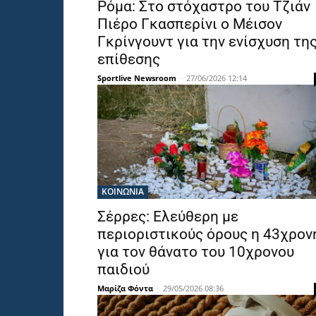
Ρόμα: Στο στόχαστρο του Τζιάν
Πιέρο Γκασπερίνι ο Μέισον
Γκρίνγουντ για την ενίσχυση τη
επίθεσης
Sportlive Newsroom
-
27/06/2026 12:14
ΚΟΙΝΩΝΙΑ
Σέρρες: Ελεύθερη με
περιοριστικούς όρους η 43χρον
για τον θάνατο του 10χρονου
παιδιού
Μαρίζα Φόντα
-
29/05/2026 08:36