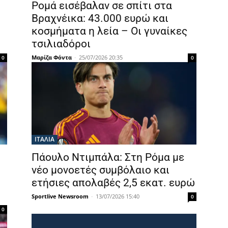
ώ
Ρομά εισέβαλαν σε σπίτι στα
Βραχνέικα: 43.000 ευρώ και
κοσμήματα η λεία – Οι γυναίκες
τσιλιαδόροι
Μαρίζα Φόντα
-
25/07/2026 20:35
0
0
ΙΤΑΛΙΑ
Πάουλο Ντιμπάλα: Στη Ρόμα με
νέο μονοετές συμβόλαιο και
ετήσιες απολαβές 2,5 εκατ. ευρώ
Sportlive Newsroom
-
13/07/2026 15:40
0
0