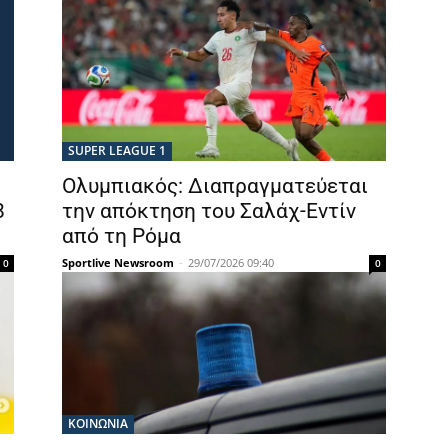
SUPER LEAGUE 1
Ολυμπιακός: Διαπραγματεύεται
8
την απόκτηση του Σαλάχ-Εντίν
από τη Ρόμα
Sportlive Newsroom
-
29/07/2026 09:40
0
0
ΚΟΙΝΩΝΙΑ