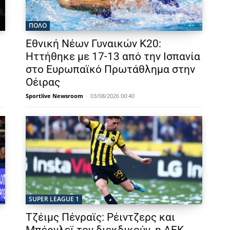
ΠΟΛΟ
Εθνική Νέων Γυναικών Κ20:
Ηττήθηκε με 17-13 από την Ισπανία
στο Ευρωπαϊκό Πρωτάθλημα στην
Οέιρας
Sportlive Newsroom
-
03/08/2026 00:40
SUPER LEAGUE 1
Τζέιμς Πένραϊς: Ρέιντζερς και