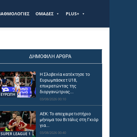
ΒΑΘΜΟΛΟΓΙΕΣ
ΟΜΑΔΕΣ
PLUS+
ΔΗΜΟΦΙΛΗ ΑΡΘΡΑ
Η Σλοβενία κατέκτησε το
Ευρωμπάσκετ U18,
επικρατώντας της
διοργανώτριας...
ΕΥΡΩΠΗ
03/08/2026 00:10
ΑΕΚ: Το αποχαιρετιστήριο
μήνυμα του Βιτάλις στη Γκιόρ
για...
03/08/2026 00:40
SUPER LEAGUE 1