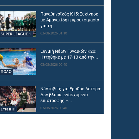
Παναθηναϊκός Κ15: Ξεκίνησε
με Αμανατίδη η προετοιμασία
για τη...
03/08/2026 01:10
SUPER LEAGUE 1
Εθνική Νέων Γυναικών Κ20:
Ηττήθηκε με 17-13 από την...
03/08/2026 00:40
ΠΟΛΟ
Νέντοβιτς για Ερυθρό Αστέρα:
Δεν βλέπω ενδεχόμενο
επιστροφής –...
03/08/2026 00:40
ΕΥΡΩΠΗ