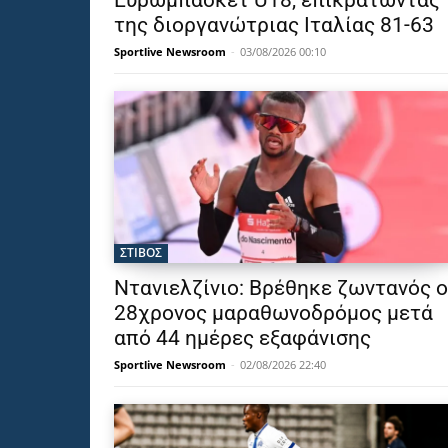
Ευρωμπάσκετ U18, επικρατώντας
της διοργανώτριας Ιταλίας 81-63
Sportlive Newsroom
-
03/08/2026 00:10
ΣΤΙΒΟΣ
Ντανιελζίνιο: Βρέθηκε ζωντανός ο
28χρονος μαραθωνοδρόμος μετά
από 44 ημέρες εξαφάνισης
Sportlive Newsroom
-
02/08/2026 22:40