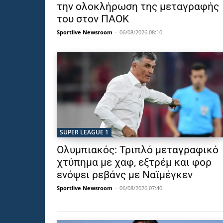
την ολοκλήρωση της μεταγραφής
του στον ΠΑΟΚ
Sportlive Newsroom
-
06/08/2026 08:10
SUPER LEAGUE 1
Ολυμπιακός: Τριπλό μεταγραφικό
χτύπημα με χαφ, εξτρέμ και φορ
ενόψει ρεβάνς με Ναϊμέγκεν
Sportlive Newsroom
-
06/08/2026 07:40