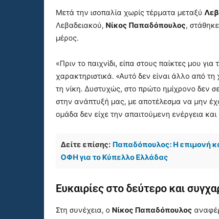
Μετά την ισοπαλία χωρίς τέρματα μεταξύ
Λεβ
Λεβαδειακού,
Νίκος Παπαδόπουλος
, στάθηκε
μέρος.
«Πριν το παιχνίδι, είπα στους παίκτες μου για
χαρακτηριστικά. «Αυτό δεν είναι άλλο από τη
τη νίκη. Δυστυχώς, στο πρώτο ημίχρονο δεν σ
στην ανάπτυξή μας, με αποτέλεσμα να μην έχο
ομάδα δεν είχε την απαιτούμενη ενέργεια κα
Δείτε επίσης:
Παπαδόπουλος: Η επιμονή κα
ΟΦΗ για το Κύπελλο Ελλάδας
Ευκαιρίες στο δεύτερο και συγχα
Στη συνέχεια, ο
Νίκος Παπαδόπουλος
αναφέρ