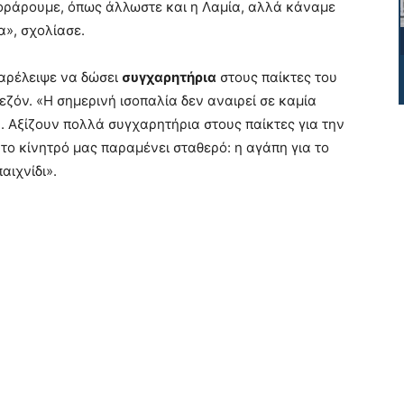
κοράρουμε, όπως άλλωστε και η Λαμία, αλλά κάναμε
α», σχολίασε.
παρέλειψε να δώσει
συγχαρητήρια
στους παίκτες του
σεζόν. «Η σημερινή ισοπαλία δεν αναιρεί σε καμία
. Αξίζουν πολλά συγχαρητήρια στους παίκτες για την
το κίνητρό μας παραμένει σταθερό: η αγάπη για το
αιχνίδι».