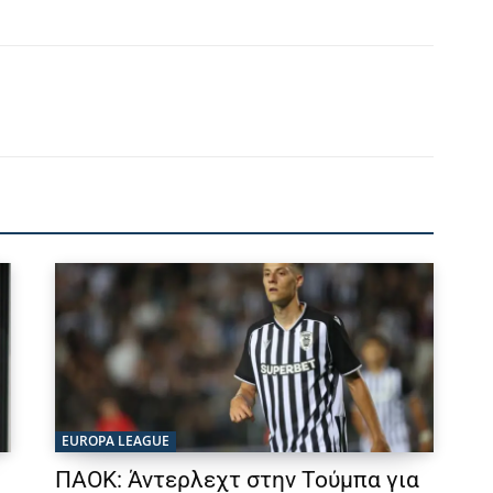
EUROPA LEAGUE
ΠΑΟΚ: Άντερλεχτ στην Τούμπα για