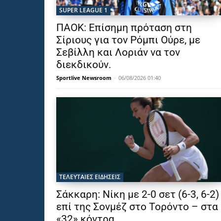
SUPER LEAGUE 1
ΠΑΟΚ: Επίσημη πρόταση στη
Σίριους για τον Ρόμπι Ούρε, με
Σεβίλλη και Λοριάν να τον
διεκδικούν.
Sportlive Newsroom
-
06/08/2026 01:40
ΤΕΛΕΥΤΑΙΕΣ ΕΙΔΗΣΕΙΣ
Σάκκαρη: Νίκη με 2-0 σετ (6-3, 6-2)
επί της Σονμέζ στο Τορόντο – στα
«32» κόντρα...