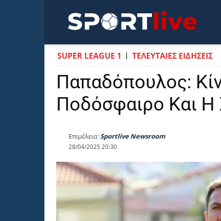
Sportli
SUPER LEAGUE 1
ΤΕΛΕΥΤΑΙΕΣ ΕΙΔΗΣΕΙΣ
Παπαδόπουλος: Κί
Ποδόσφαιρο Και Η 
Επιμέλεια:
Sportlive Newsroom
28/04/2025 20:30