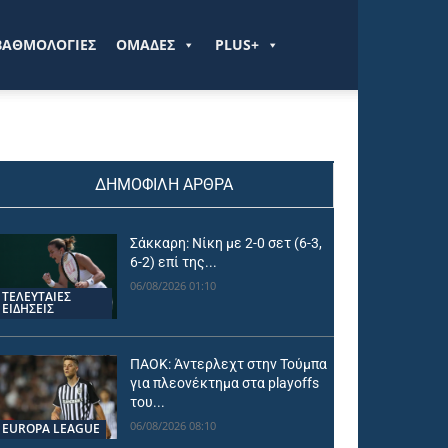
ΒΑΘΜΟΛΟΓΙΕΣ
ΟΜΑΔΕΣ
PLUS+
ΔΗΜΟΦΙΛΗ ΑΡΘΡΑ
Σάκκαρη: Νίκη με 2-0 σετ (6-3,
6-2) επί της...
06/08/2026 01:10
ΤΕΛΕΥΤΑΙΕΣ
ΕΙΔΗΣΕΙΣ
ΠΑΟΚ: Άντερλεχτ στην Τούμπα
για πλεονέκτημα στα playoffs
του...
06/08/2026 08:10
EUROPA LEAGUE