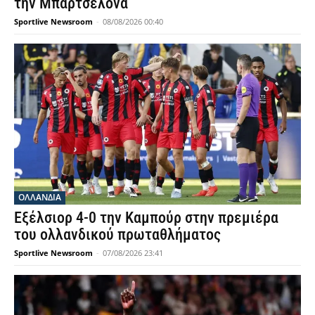
την Μπαρτσελόνα
Sportlive Newsroom
-
08/08/2026 00:40
OΛΛΑΝΔΊΑ
Εξέλσιορ 4-0 την Καμπούρ στην πρεμιέρα
του ολλανδικού πρωταθλήματος
Sportlive Newsroom
-
07/08/2026 23:41