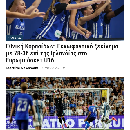
ΕΛΛΑΔΑ
Εθνική Κορασίδων: Εκκωφαντικό ξεκίνημα
με 78-36 επί της Ιρλανδίας στο
Ευρωμπάσκετ U16
Sportlive Newsroom
-
07/08/2026 21:40