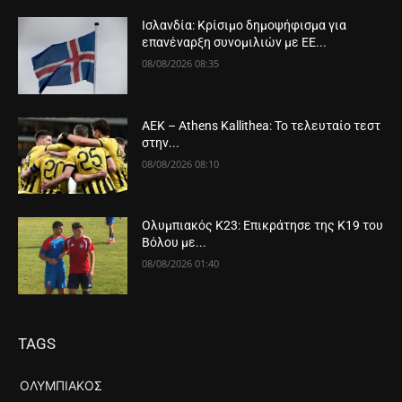
Ισλανδία: Κρίσιμο δημοψήφισμα για
επανέναρξη συνομιλιών με ΕΕ...
08/08/2026 08:35
ΑΕΚ – Athens Kallithea: Το τελευταίο τεστ
στην...
08/08/2026 08:10
Ολυμπιακός Κ23: Επικράτησε της Κ19 του
Βόλου με...
08/08/2026 01:40
TAGS
ΟΛΥΜΠΙΑΚΌΣ