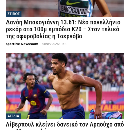
ΣΤΙΒΟΣ
Δανάη Μπακογιάννη 13.61: Νέο πανελλήνιο
ρεκόρ στα 100μ εμπόδια Κ20 – Στον τελικό
της σφυροβολίας η Τσερνόβα
Sportlive Newsroom
-
08/08/2026 01:10
ΑΓΓΛΙΑ
Λίβερπουλ κλείνει δανεικό τον Αραούχο από