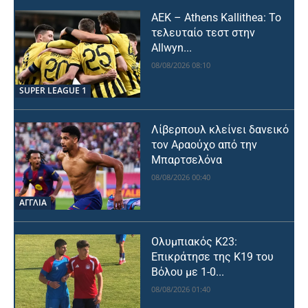
ΑΕΚ – Athens Kallithea: Το
τελευταίο τεστ στην
Allwyn...
08/08/2026 08:10
SUPER LEAGUE 1
Λίβερπουλ κλείνει δανεικό
τον Αραούχο από την
Μπαρτσελόνα
08/08/2026 00:40
ΑΓΓΛΙΑ
Ολυμπιακός Κ23:
Επικράτησε της Κ19 του
Βόλου με 1-0...
08/08/2026 01:40