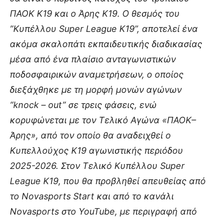
ΠΑΟΚ Κ19 και ο Άρης Κ19. Ο θεσμός του
”Κυπέλλου Super League K19”, αποτελεί ένα
ακόμα σκαλοπάτι εκπαιδευτικής διαδικασίας
μέσα από ένα πλαίσιο ανταγωνιστικών
ποδοσφαιρικών αναμετρήσεων, ο οποίος
διεξάχθηκε με τη μορφή μονών αγώνων
“knock – out” σε τρεις φάσεις, ενώ
κορυφώνεται με τον Τελικό Αγώνα «ΠΑΟΚ–
Άρης», από τον οποίο θα αναδειχθεί ο
Κυπελλούχος Κ19 αγωνιστικής περιόδου
2025-2026. Στον Τελικό Κυπέλλου Super
League K19, που θα προβληθεί απευθείας από
το Novasports Start και από το κανάλι
Novasports στο YouTube, με περιγραφή από