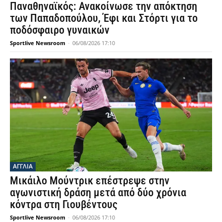
Παναθηναϊκός: Ανακοίνωσε την απόκτηση
των Παπαδοπούλου, Έφι και Στόρτι για το
ποδόσφαιρο γυναικών
Sportlive Newsroom
-
06/08/2026 17:10
ΑΓΓΛΙΑ
Μικάιλο Μούντρικ επέστρεψε στην
αγωνιστική δράση μετά από δύο χρόνια
κόντρα στη Γιουβέντους
Sportlive Newsroom
-
06/08/2026 17:10