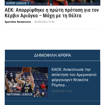
SUPER LEAGUE 1
ΑΕΚ: Απορρίφθηκε η πρώτη πρόταση για τον
Κέρβιν Αριάγκα – Μάχη με τη Θέλτα
Sportlive Newsroom
-
06/08/2026 10:40
ΔΗΜΟΦΙΛΗ ΑΡΘΡΑ
ΚΑΟΧ: Ανακοίνωσε την
απόκτηση του Αμερικανού
φόργουορντ Ντακότα
Ρέμπερ...
06/08/2026 14:26
NATIONAL LEAGUE