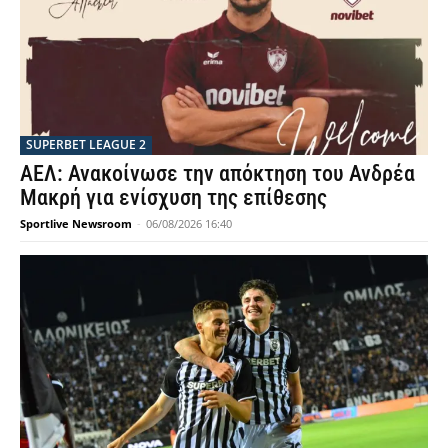
SUPERBET LEAGUE 2
ΑΕΛ: Ανακοίνωσε την απόκτηση του Ανδρέα
Μακρή για ενίσχυση της επίθεσης
Sportlive Newsroom
-
06/08/2026 16:40