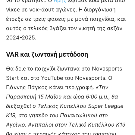
να το κρατήσει. Ο
Άρης
έφτασε εδώ μετά από
νίκες σε νοκ-άουτ αγώνες. Η διοργάνωση
έτρεξε σε τρεις φάσεις με μονά παιχνίδια, και
αυτός ο τελικός βγάζει τον νικητή της σεζόν
2024-2025.
VAR και ζωντανή μετάδοση
Θα δεις το παιχνίδι ζωντανά στο Novasports
Start και στο YouTube του Novasports. Ο
Γιάννης Πάγκος κάνει περιγραφή.
«Την
Παρασκευή 15 Μαΐου και ώρα 6:00 μ.μ., θα
διεξαχθεί ο Τελικός Κυπέλλου Super League
K19, στο γήπεδο του Παναιτωλικού στο
Αγρίνιο. Αντίπαλοι στον Τελικό Κυπέλλου Κ19
θα είναι ο περσινός κάτοχος του τροπαίου