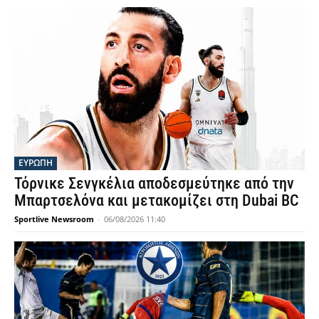
ΕΥΡΩΠΗ
Τόρνικε Σενγκέλια αποδεσμεύτηκε από την
Μπαρτσελόνα και μετακομίζει στη Dubai BC
Sportlive Newsroom
-
06/08/2026 11:40