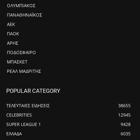
ΟΛΥΜΠΙΑΚΌΣ
ΠΑΝΑΘΗΝΑΪΚΌΣ
ΑΕΚ
ΠΑΟΚ
ΆΡΗΣ
ΠΟΔΌΣΦΑΙΡΟ
ΜΠΆΣΚΕΤ
ΡΕΆΛ ΜΑΔΡΊΤΗΣ
POPULAR CATEGORY
ΤΕΛΕΥΤΑΙΕΣ ΕΙΔΗΣΕΙΣ
38655
CELEBRITIES
12945
SUPER LEAGUE 1
9428
ΕΛΛΑΔΑ
6035