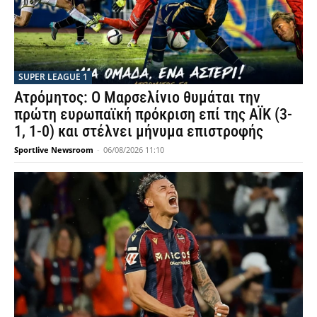
SUPER LEAGUE 1
Ατρόμητος: Ο Μαρσελίνιο θυμάται την
πρώτη ευρωπαϊκή πρόκριση επί της ΑΪΚ (3-
1, 1-0) και στέλνει μήνυμα επιστροφής
Sportlive Newsroom
-
06/08/2026 11:10