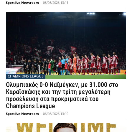
Sportlive Newsroom
-
06/08/2026 13:11
CHAMPIONS LEAGUE
Ολυμπιακός 0-0 Ναϊμέγκεν, με 31.000 στο
Καραϊσκάκης και την τρίτη μεγαλύτερη
προσέλευση στα προκριματικά του
Champions League
Sportlive Newsroom
-
06/08/2026 13:10