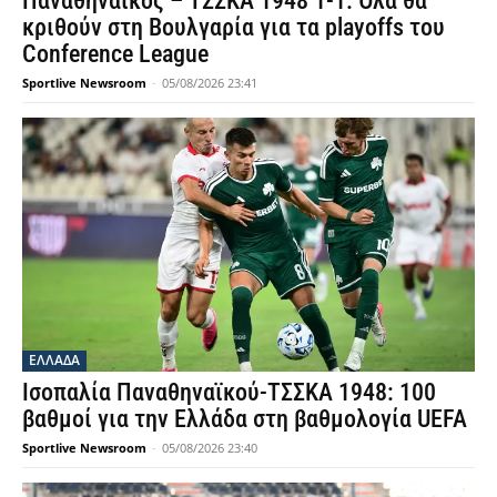
Παναθηναϊκός – ΤΣΣΚΑ 1948 1-1: Όλα θα
κριθούν στη Βουλγαρία για τα playoffs του
Conference League
Sportlive Newsroom
-
05/08/2026 23:41
ΕΛΛΑΔΑ
Ισοπαλία Παναθηναϊκού-ΤΣΣΚΑ 1948: 100
βαθμοί για την Ελλάδα στη βαθμολογία UEFA
Sportlive Newsroom
-
05/08/2026 23:40