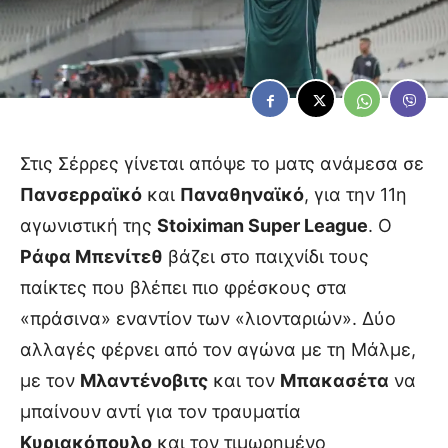
Στις Σέρρες γίνεται απόψε το ματς ανάμεσα σε
Πανσερραϊκό
και
Παναθηναϊκό
, για την 11η
αγωνιστική της
Stoiximan Super League
. Ο
Ράφα Μπενίτεθ
βάζει στο παιχνίδι τους
παίκτες που βλέπει πιο φρέσκους στα
«πράσινα» εναντίον των «λιονταριών». Δύο
αλλαγές φέρνει από τον αγώνα με τη Μάλμε,
με τον
Μλαντένοβιτς
και τον
Μπακασέτα
να
μπαίνουν αντί για τον τραυματία
Κυριακόπουλο
και τον τιμωρημένο