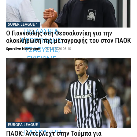
Σ,
ΚΑΡΑΣΑΛΊΔΗ
Σ,
SUPER LEAGUE 1
ΓΚΕΛΑΣΒΊΛΙ,
Ο Γιαννούλης στη Θεσσαλονίκη για την
ολοκλήρωση της μεταγραφής του στον ΠΑΟΚ
ΓΕΩΡΓΙΆΔΗΣ,
ΤΣΑΟΎΣΗΣ,
Sportlive Newsroom
-
06/08/2026 08:10
ΓΚΙΓΙΌΜΕ,
ΟΜΕΟΝΓΚΆ,
ΡΟΥΜΙΆΝΤΣΕ
Β, ΦΆΛΕ,
ΜΠΑΝΖΑΚΊ,
ΓΚΑΛΒΆΝ ΚΑΙ
ΜΆΡΑΣ. ΌΛΑ
ΔΕΊΧΝΟΥΝ
EUROPA LEAGUE
ΓΙΑ ΣΚΛΗΡΉ
ΠΑΟΚ: Άντερλεχτ στην Τούμπα για