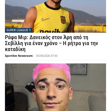
SUPER LEAGUE 1
Ράφα Μιρ: Δανεικός στον Άρη από τη
Σεβίλλη για έναν χρόνο – Η ρήτρα για την
καταδίκη
Sportlive Newsroom
-
06/08/2026 07:40