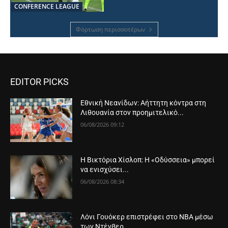
CONFERENCE LEAGUE
Φόρτωση περισσοτέρων
EDITOR PICKS
Εθνική Νεανίδων: Αήττητη κόντρα στη
Λιθουανία στον προημιτελικό...
06/08/2026 09:12
Η Βικτόρια Χίσλοπ: Η «Οδύσσεια» μπορεί
να ενισχύσει...
06/08/2026 08:34
Λόνι Γουόκερ επιστρέφει στο NBA μέσω
των Ντένβερ...