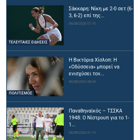
Σάκκαρη: Νίκη με 2-0 σετ (6-
3, 6-2) επί της...
06/08/2026 01:10
ΤΕΛΕΥΤΑΙΕΣ ΕΙΔΗΣΕΙΣ
Η Βικτόρια Χίσλοπ: Η
«Οδύσσεια» μπορεί να
ενισχύσει τον...
06/08/2026 08:34
ΠΟΛΙΤΙΣΜΟΣ
Παναθηναϊκός – ΤΣΣΚΑ
1948: Ο Νίστρουπ για το 1-
1...
06/08/2026 01:10