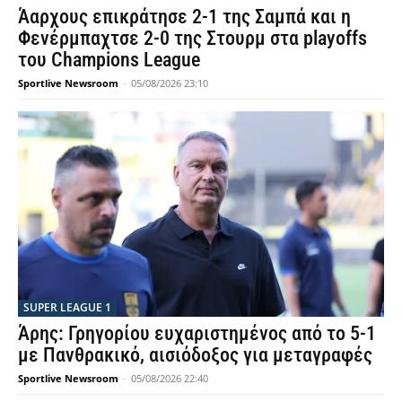
Άαρχους επικράτησε 2-1 της Σαμπά και η
Φενέρμπαχτσε 2-0 της Στουρμ στα playoffs
του Champions League
Sportlive Newsroom
-
05/08/2026 23:10
SUPER LEAGUE 1
Άρης: Γρηγορίου ευχαριστημένος από το 5-1
με Πανθρακικό, αισιόδοξος για μεταγραφές
Sportlive Newsroom
-
05/08/2026 22:40