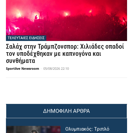
ΤΕΛΕΥΤΑΙΕΣ ΕΙΔΗΣΕΙΣ
Σαλάχ στην Τράμπζονσπορ: Χιλιάδες οπαδοί
τον υποδέχθηκαν με καπνογόνα και
συνθήματα
Sportlive Newsroom
-
05/08/2026 22:10
ΔΗΜΟΦΙΛΗ ΑΡΘΡΑ
Ολυμπιακός: Τριπλό