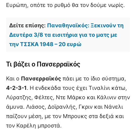
Ευρώπη, οπότε το ρυθμό θα τον δούμε νωρίς.
Δείτε επίσης:
Παναθηναϊκός: Ξεκινούν τη
Δευτέρα 3/8 τα εισιτήρια για το ματς με
την ΤΣΣΚΑ 1948 – 20 ευρώ
Τι βάζει ο Πανσερραϊκός
Και ο
Πανσερραϊκός
πάει με το ίδιο σύστημα,
4-2-3-1
. Η ενδεκάδα τους έχει Τιναλίνι κάτω,
Λύρατζης, Φέλτες, Ντε Μάρκο και Κάλινιν στην
άμυνα. Λιάσος, Δοϊρανλής, Γκριν και Νάνελι
παίζουν μέση, με τον Μπρουκς στα δεξιά και
τον Καρέλη μπροστά.