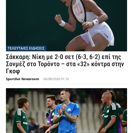
ΤΕΛΕΥΤΑΙΕΣ ΕΙΔΗΣΕΙΣ
Σάκκαρη: Νίκη με 2-0 σετ (6-3, 6-2) επί της
Σονμέζ στο Τορόντο – στα «32» κόντρα στην
Γκοφ
Sportlive Newsroom
-
06/08/2026 01:10