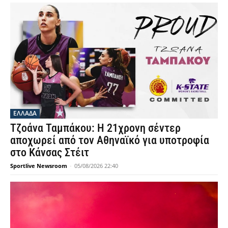
ΕΛΛΑΔΑ
Τζοάνα Ταμπάκου: Η 21χρονη σέντερ
αποχωρεί από τον Αθηναϊκό για υποτροφία
στο Κάνσας Στέιτ
Sportlive Newsroom
-
05/08/2026 22:40