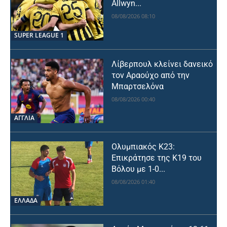
Allwyn...
08/08/2026 08:10
SUPER LEAGUE 1
Λίβερπουλ κλείνει δανεικό
τον Αραούχο από την
Μπαρτσελόνα
08/08/2026 00:40
ΑΓΓΛΙΑ
Ολυμπιακός Κ23:
Επικράτησε της Κ19 του
Βόλου με 1-0...
08/08/2026 01:40
ΕΛΛΑΔΑ