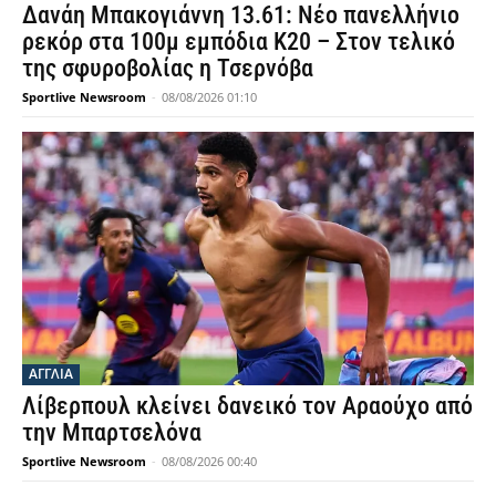
Δανάη Μπακογιάννη 13.61: Νέο πανελλήνιο
ρεκόρ στα 100μ εμπόδια Κ20 – Στον τελικό
της σφυροβολίας η Τσερνόβα
Sportlive Newsroom
-
08/08/2026 01:10
ΑΓΓΛΙΑ
Λίβερπουλ κλείνει δανεικό τον Αραούχο από
την Μπαρτσελόνα
Sportlive Newsroom
-
08/08/2026 00:40