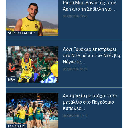
Ράφα Μιρ: Δανεικός στον
Άρη από τη Σεβίλλη για...
06/08/2026 07:40
SUPER LEAGUE 1
Λόνι Γουόκερ επιστρέφει
στο NBA μέσω των Ντένβερ
Νάγκετς...
06/08/2026 08:26
NBA
Αυστραλία με στόχο το 7ο
μετάλλιο στο Παγκόσμιο
Κύπελλο...
06/08/2026 12:12
ΓΥΝΑΙΚΩΝ