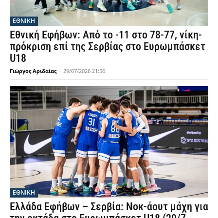
ΕΘΝΙΚΉ
Εθνική Εφήβων: Από το -11 στο 78-77, νίκη-
πρόκριση επί της Σερβίας στο Ευρωμπάσκετ
U18
Γιώργος Αριδαίας
-
29/07/2026 21:56
ΕΘΝΙΚΉ
Ελλάδα Εφήβων – Σερβία: Νοκ-άουτ μάχη για