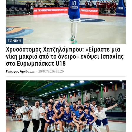
ΕΘΝΙΚΉ
Χρυσόστομος Χατζηλάμπρου: «Είμαστε μια
νίκη μακριά από το όνειρο» ενόψει Ισπανίας
στο Ευρωμπάσκετ U18
Γιώργος Αριδαίας
-
29/07/2026 23:26