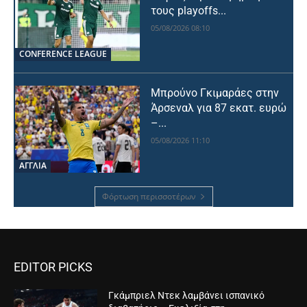
τους playoffs...
05/08/2026 08:10
CONFERENCE LEAGUE
Μπρούνο Γκιμαράες στην
Άρσεναλ για 87 εκατ. ευρώ
–...
05/08/2026 11:10
ΑΓΓΛΙΑ
Φόρτωση περισσοτέρων
EDITOR PICKS
Γκάμπριελ Ντεκ λαμβάνει ισπανικό