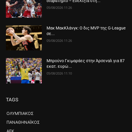
διαβατήριο – Ευελιξία στη...
05/08/2026 11:26
Μακ ΜακΚλάνγκ: Ο δις MVP της G-League
σε...
05/08/2026 11:26
Μπρούνο Γκιμαράες στην Άρσεναλ για 87
εκατ. ευρώ...
05/08/2026 11:10
TAGS
ΟΛΥΜΠΙΑΚΌΣ
ΠΑΝΑΘΗΝΑΪΚΌΣ
ΑΕΚ