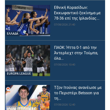
Εθνική Κορασίδων:
Εκκωφαντικό ξεκίνημα με
78-36 επί της Ιρλανδίας...
07/08/2026 21:40
ΕΛΛΑΔΑ
ΠΑΟΚ: Ήττα 0-1 από την
Άντερλεχτ στην Τούμπα,
όλα...
07/08/2026 10:40
EUROPA LEAGUE
Τζον Ιτούνας ανανέωσε με
το Περιστέρι Betsson για
τη...
07/08/2026 12:40