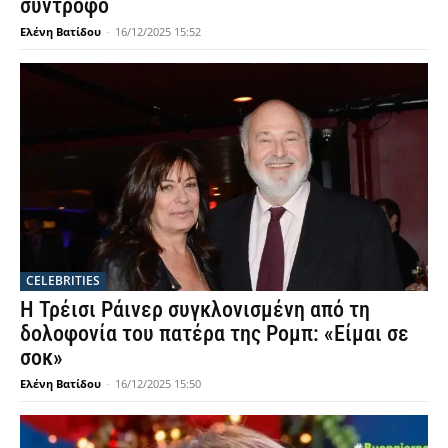
σύντροφο
Ελένη Βατίδου
-
16/12/2025 15:52
CELEBRITIES
Η Τρέισι Ράινερ συγκλονισμένη από τη
δολοφονία του πατέρα της Ρομπ: «Είμαι σε
σοκ»
Ελένη Βατίδου
-
16/12/2025 15:50