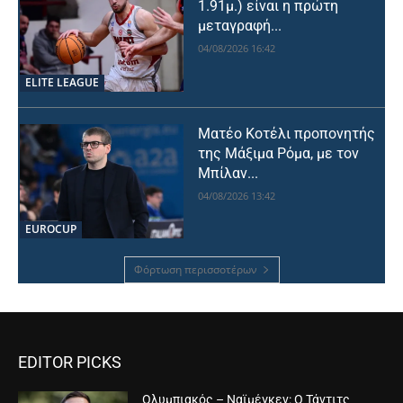
1.91μ.) είναι η πρώτη
μεταγραφή...
04/08/2026 16:42
ELITE LEAGUE
Ματέο Κοτέλι προπονητής
της Μάξιμα Ρόμα, με τον
Μπίλαν...
04/08/2026 13:42
EUROCUP
Φόρτωση περισσοτέρων
EDITOR PICKS
Ολυμπιακός – Ναϊμέγκεν: Ο Τάντιτς