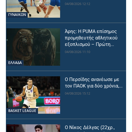
04/08/2026 12:12
ΓΥΝΑΙΚΩΝ
Άρης: Η PUMA επίσημος
προμηθευτής αθλητικού
εξοπλισμού – Πρώτη...
04/08/2026 11:10
ΕΛΛΑΔΑ
Ο Περσίδης ανανέωσε με
τον ΠΑΟΚ για δύο χρόνια,...
04/08/2026 15:12
BASKET LEAGUE
Ο Νίκος Δέλγας (22χρ.,