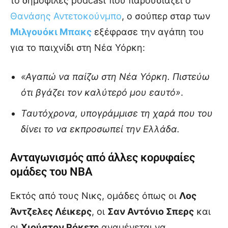
το δημοφιλές podcast που παρουσιάζει ο
Θανάσης Αντετοκούνμπο
, ο σούπερ σταρ των
Μιλγουόκι Μπακς
εξέφρασε την αγάπη του
για το παιχνίδι στη Νέα Υόρκη:
«Αγαπώ να παίζω στη Νέα Υόρκη. Πιστεύω
ότι βγάζει τον καλύτερό μου εαυτό»
.
Ταυτόχρονα, υπογράμμισε τη χαρά που του
δίνει το να εκπροσωπεί την Ελλάδα.
Ανταγωνισμός από άλλες κορυφαίες
ομάδες του NBA
Εκτός από τους Νικς, ομάδες όπως οι
Λος
Άντζελες Λέικερς
, οι
Σαν Αντόνιο Σπερς
και
οι
Χιούστον Ρόκετς
αναμένεται να