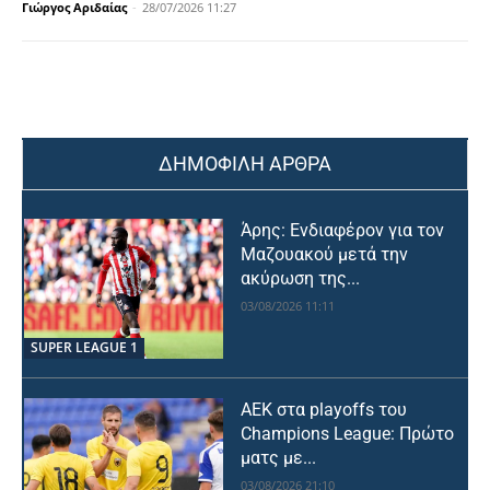
Γιώργος Αριδαίας
-
28/07/2026 11:27
ΔΗΜΟΦΙΛΗ ΑΡΘΡΑ
Άρης: Ενδιαφέρον για τον
Μαζουακού μετά την
ακύρωση της...
03/08/2026 11:11
SUPER LEAGUE 1
ΑΕΚ στα playoffs του
Champions League: Πρώτο
ματς με...
03/08/2026 21:10