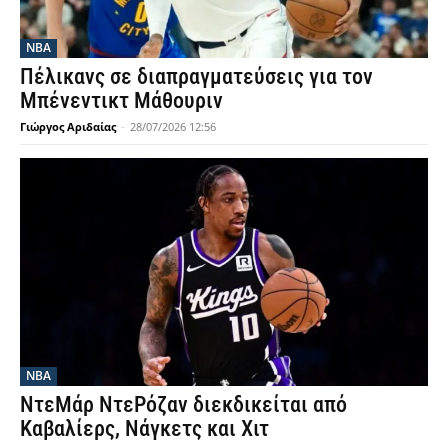
NBA
Πέλικανς σε διαπραγματεύσεις για τον
Μπένεντικτ Μάθουριν
Γιώργος Αριδαίας
-
28/07/2026 12:56
NBA
ΝτεΜάρ ΝτεΡόζαν διεκδικείται από
Καβαλίερς, Νάγκετς και Χιτ