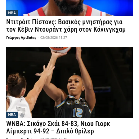
NBA
Ντιτρόιτ Πίστονς: Βασικός μνηστήρας για
τον Κέβιν Ντουράντ χάρη στον Κάνινγκχαμ
Γιώργος Αριδαίας
-
02/08/2026 11:27
NBA
WNBA: Σικάγο Σκάι 84-83, Νιου Γιορκ
Λίμπερτι 94-92 – Διπλό θρίλερ