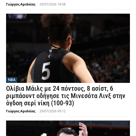
Γιώργος Αριδαίας
-
29/07/2026 18:58
NBA
Ολίβια Μάιλς με 24 πόντους, 8 ασίστ, 6
ριμπάουντ οδήγησε τις Μινεσότα Λινξ στην
όγδοη σερί νίκη (100-93)
Γιώργος Αριδαίας
-
29/07/2026 09:12