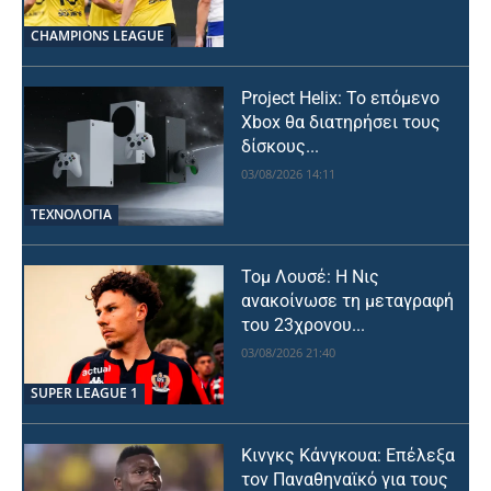
CHAMPIONS LEAGUE
Project Helix: Το επόμενο
Xbox θα διατηρήσει τους
δίσκους...
03/08/2026 14:11
ΤΕΧΝΟΛΟΓΙΑ
Τομ Λουσέ: Η Νις
ανακοίνωσε τη μεταγραφή
του 23χρονου...
03/08/2026 21:40
SUPER LEAGUE 1
Κινγκς Κάνγκουα: Επέλεξα
τον Παναθηναϊκό για τους