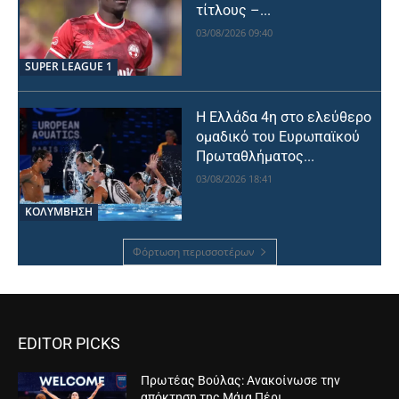
τίτλους –...
03/08/2026 09:40
SUPER LEAGUE 1
Η Ελλάδα 4η στο ελεύθερο
ομαδικό του Ευρωπαϊκού
Πρωταθλήματος...
03/08/2026 18:41
ΚΟΛΥΜΒΗΣΗ
Φόρτωση περισσοτέρων
EDITOR PICKS
Πρωτέας Βούλας: Ανακοίνωσε την
απόκτηση της Μάια Πέρι...