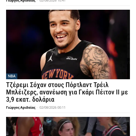
Γιώργος Αριδαίας
-
02/08/2026 10:41
NBA
Τζέρεμι Σόχαν στους Πόρτλαντ Τρέιλ
Μπλέιζερς, ανανέωση για Γκάρι Πέιτον ΙΙ με
3,9 εκατ. δολάρια
Γιώργος Αριδαίας
-
02/08/2026 00:11