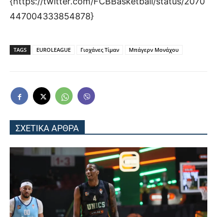
{https://twitter.com/FCBBasketball/status/2070
447004333854878}
TAGS
EUROLEAGUE
Γιοχάνες Τίμαν
Μπάγερν Μονάχου
ΣΧΕΤΙΚΑ ΑΡΘΡΑ