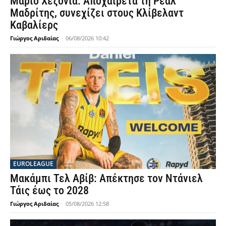
Μάριο Χεζόνια: Αποχαιρετά τη Ρεάλ
Μαδρίτης, συνεχίζει στους Κλίβελαντ
Καβαλίερς
Γιώργος Αριδαίας
-
06/08/2026 10:42
EUROLEAGUE
Μακάμπι Τελ Αβίβ: Απέκτησε τον Ντάνιελ
Τάις έως το 2028
Γιώργος Αριδαίας
-
05/08/2026 12:58