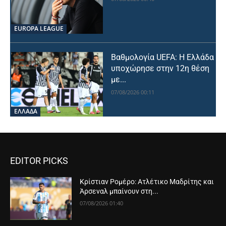
EUROPA LEAGUE
Βαθμολογία UEFA: Η Ελλάδα
υποχώρησε στην 12η θέση
με...
07/08/2026 00:11
ΕΛΛΑΔΑ
EDITOR PICKS
Κρίστιαν Ρομέρο: Ατλέτικο Μαδρίτης και
Άρσεναλ μπαίνουν στη...
07/08/2026 01:40