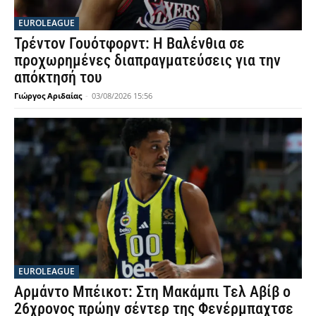
EUROLEAGUE
Τρέντον Γουότφορντ: Η Βαλένθια σε
προχωρημένες διαπραγματεύσεις για την
απόκτησή του
Γιώργος Αριδαίας
-
03/08/2026 15:56
EUROLEAGUE
Αρμάντο Μπέικοτ: Στη Μακάμπι Τελ Αβίβ ο
26χρονος πρώην σέντερ της Φενέρμπαχτσε