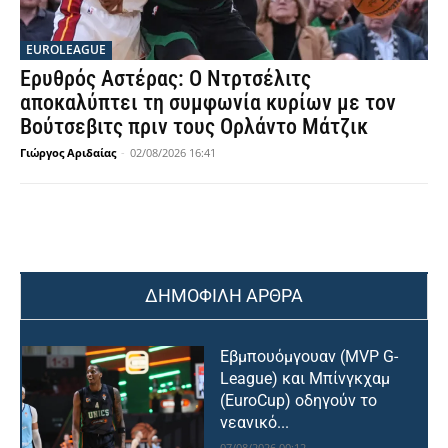
EUROLEAGUE
Ερυθρός Αστέρας: Ο Ντρτσέλιτς
αποκαλύπτει τη συμφωνία κυρίων με τον
Βούτσεβιτς πριν τους Ορλάντο Μάτζικ
Γιώργος Αριδαίας
-
02/08/2026 16:41
ΔΗΜΟΦΙΛΗ ΑΡΘΡΑ
Εβμπουόμγουαν (MVP G-
League) και Μπίνγκχαμ
(EuroCup) οδηγούν το
νεανικό...
07/08/2026 00:12