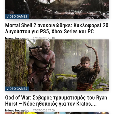
VIDEO GAMES
Mortal Shell 2 ανακοινώθηκε: Κυκλοφορεί 20
Αυγούστου για PS5, Xbox Series και PC
Νάσος Ζαφειρίου
-
17/07/2026 21:10
VIDEO GAMES
God of War: Σοβαρός τραυματισμός του Ryan
Hurst – Νέος ηθοποιός για τον Kratos,...
Νάσος Ζαφειρίου
-
17/07/2026 17:09