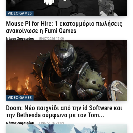
VIDEO GAMES
Mouse PI for Hire: 1 εκατομμύριο πωλήσεις
ανακοίνωσε η Fumi Games
Νάσος Ζαφειρίου
-
15/07/2026 17:09
VIDEO GAMES
Doom: Νέο παιχνίδι από την id Software και
την Bethesda σύμφωνα με τον Tom...
Νάσος Ζαφειρίου
-
13/07/2026 21:09