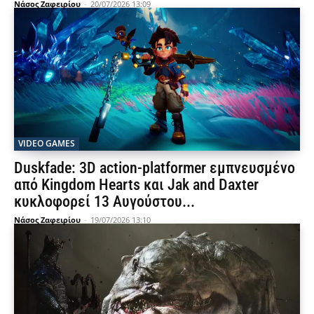
Νάσος Ζαφειρίου
-
20/07/2026 13:09
VIDEO GAMES
Duskfade: 3D action-platformer εμπνευσμένο
από Kingdom Hearts και Jak and Daxter
κυκλοφορεί 13 Αυγούστου...
Νάσος Ζαφειρίου
-
19/07/2026 13:10