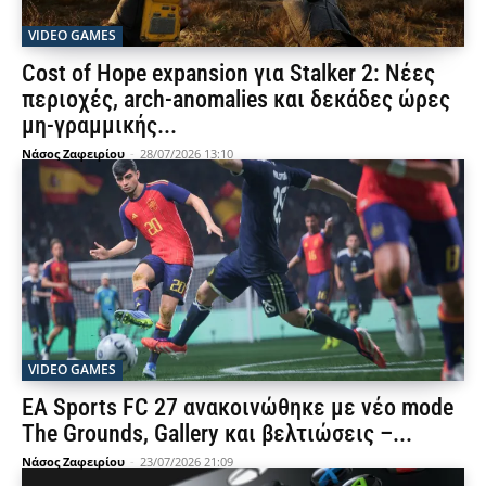
VIDEO GAMES
Cost of Hope expansion για Stalker 2: Νέες
περιοχές, arch-anomalies και δεκάδες ώρες
μη-γραμμικής...
Νάσος Ζαφειρίου
-
28/07/2026 13:10
VIDEO GAMES
EA Sports FC 27 ανακοινώθηκε με νέο mode
The Grounds, Gallery και βελτιώσεις –...
Νάσος Ζαφειρίου
-
23/07/2026 21:09