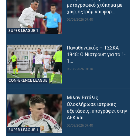
μεταγραφικό χτύπημα με
χαφ, εξτρέμ και φορ...
06/08/2026 07:40
SUPER LEAGUE 1
Παναθηναϊκός – ΤΣΣΚΑ
1948: Ο Νίστρουπ για το 1-
1...
06/08/2026 01:10
CONFERENCE LEAGUE
Μίλαν Βιτάλις:
Ολοκλήρωσε ιατρικές
εξετάσεις, υπογράφει στην
ΑΕΚ και...
06/08/2026 07:40
SUPER LEAGUE 1