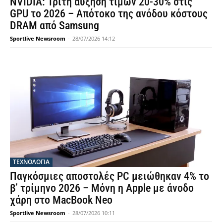
NVIDIA: Τρίτη αύξηση τιμών 20-30% στις
GPU το 2026 – Απότοκο της ανόδου κόστους
DRAM από Samsung
Sportlive Newsroom
-
28/07/2026 14:12
ΤΕΧΝΟΛΟΓΙΑ
Παγκόσμιες αποστολές PC μειώθηκαν 4% το
β’ τρίμηνο 2026 – Μόνη η Apple με άνοδο
χάρη στο MacBook Neo
Sportlive Newsroom
-
28/07/2026 10:11