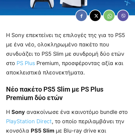
Η Sony επεκτείνει τις επιλογές της για το PS5
με ένα νέο, ολοκληρωμένο πακέτο που
συνδυάζει το PS5 Slim με συνδρομή δύο ετών
στο
PS Plus
Premium, προσφέροντας αξία και
αποκλειστικά πλεονεκτήματα.
Νέο πακέτο PS5 Slim με
PS Plus
Premium
δύο ετών
Η
Sony
ανακοίνωσε ένα καινοτόμο bundle στο
PlayStation Direct
, το οποίο περιλαμβάνει την
κονσόλα
PS5 Slim
με Blu-ray drive και