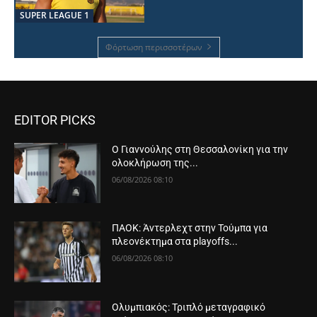
SUPER LEAGUE 1
Φόρτωση περισσοτέρων
EDITOR PICKS
Ο Γιαννούλης στη Θεσσαλονίκη για την
ολοκλήρωση της...
06/08/2026 08:10
ΠΑΟΚ: Άντερλεχτ στην Τούμπα για
πλεονέκτημα στα playoffs...
06/08/2026 08:10
Ολυμπιακός: Τριπλό μεταγραφικό