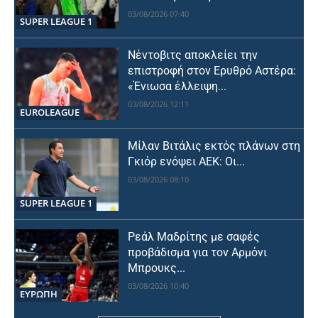
03/08/2026 07:40
SUPER LEAGUE 1
Νέντοβιτς αποκλείει την
επιστροφή στον Ερυθρό Αστέρα:
«Ένιωσα έλλειψη...
03/08/2026 12:11
EUROLEAGUE
Μίλαν Βιτάλις εκτός πλάνων στη
Γκιόρ ενόψει ΑΕΚ: Οι...
03/08/2026 08:10
SUPER LEAGUE 1
Ρεάλ Μαδρίτης με σαφές
προβάδισμα για τον Αρμόνι
Μπρουκς...
03/08/2026 10:40
ΕΥΡΩΠΗ