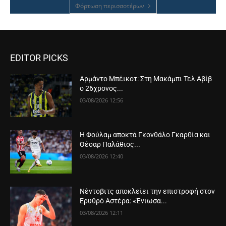
Φόρτωση περισσοτέρων
EDITOR PICKS
Αρμάντο Μπέικοτ: Στη Μακάμπι Τελ Αβίβ
ο 26χρονος...
03/08/2026 12:56
Η Φούλαμ αποκτά Γκονθάλο Γκαρθία και
Θέσαρ Παλάθιος...
03/08/2026 12:40
Νέντοβιτς αποκλείει την επιστροφή στον
Ερυθρό Αστέρα: «Ένιωσα...
03/08/2026 12:11