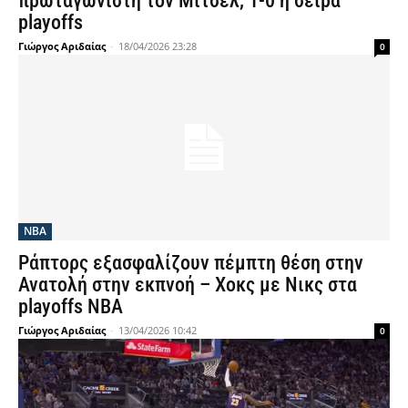
πρωταγωνιστή τον Μίτσελ, 1-0 η σειρά
playoffs
Γιώργος Αριδαίας
-
18/04/2026 23:28
0
NBA
Ράπτορς εξασφαλίζουν πέμπτη θέση στην
Ανατολή στην εκπνοή – Χοκς με Νικς στα
playoffs NBA
Γιώργος Αριδαίας
-
13/04/2026 10:42
0