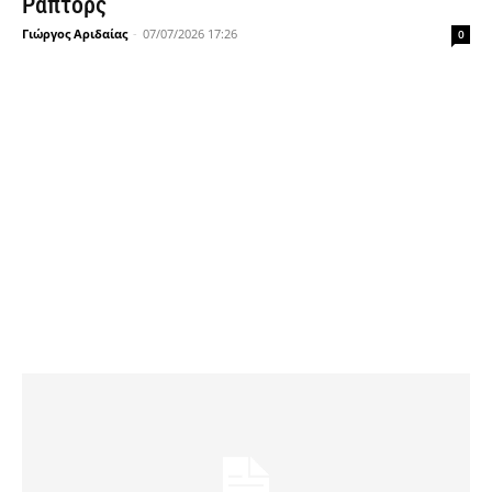
Ράπτορς
Γιώργος Αριδαίας
-
07/07/2026 17:26
0