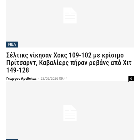
NBA
Σέλτικς νίκησαν Χοκς 109-102 με κρίσιμο
Πρίτσαρντ, Καβαλίερς πήραν ρεβάνς από Χιτ
149-128
Γιώργος Αριδαίας
-
28/03/2026 09:44
0