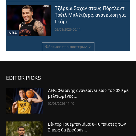
Τζέρεμι Σόχαν στους Πόρτλαντ
Τρέιλ Μπλέιζερς, ανανέωση για
Γκάρι...
02/08/2026 00:11
NBA
Φόρτωση περισσοτέρων
EDITOR PICKS
ΑΕΚ: Φλιώνης ανανεώνει έως το 2029 με
βελτιωμένες...
02/08/2026 11:40
Βίκτορ Γουεμπανιάμα: 8-10 παίκτες των
Σπερς θα βρεθούν...