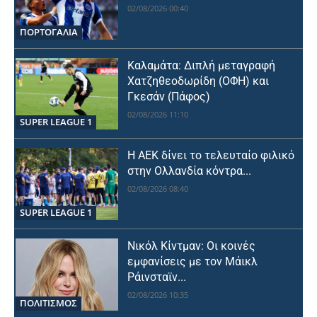
02/08/2026 00:40
ΠΟΡΤΟΓΑΛΙΑ
Καλαμάτα: Διπλή μεταγραφή
Χατζηθεοδωρίδη (ΟΦΗ) και
Γκεσάν (Πάφος)
02/08/2026 11:10
SUPER LEAGUE 1
Η ΑΕΚ δίνει το τελευταίο φιλικό
στην Ολλανδία κόντρα...
02/08/2026 08:40
SUPER LEAGUE 1
Νικόλ Κίντμαν: Οι κοινές
εμφανίσεις με τον Μάικλ
Ράινσταϊν...
02/08/2026 10:35
ΠΟΛΙΤΙΣΜΟΣ