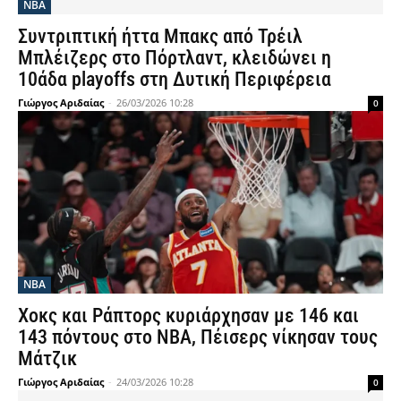
NBA
Συντριπτική ήττα Μπακς από Τρέιλ
Μπλέιζερς στο Πόρτλαντ, κλειδώνει η
10άδα playoffs στη Δυτική Περιφέρεια
Γιώργος Αριδαίας
-
26/03/2026 10:28
0
NBA
Χοκς και Ράπτορς κυριάρχησαν με 146 και
143 πόντους στο ΝΒΑ, Πέισερς νίκησαν τους
Μάτζικ
Γιώργος Αριδαίας
-
24/03/2026 10:28
0