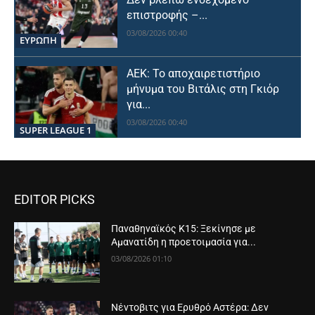
επιστροφής –...
03/08/2026 00:40
ΕΥΡΩΠΗ
ΑΕΚ: Το αποχαιρετιστήριο
μήνυμα του Βιτάλις στη Γκιόρ
για...
03/08/2026 00:40
SUPER LEAGUE 1
EDITOR PICKS
Παναθηναϊκός Κ15: Ξεκίνησε με
Αμανατίδη η προετοιμασία για...
03/08/2026 01:10
Νέντοβιτς για Ερυθρό Αστέρα: Δεν