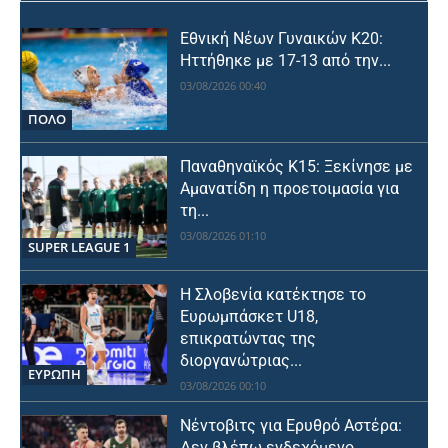
Εθνική Νέων Γυναικών Κ20:
Ηττήθηκε με 17-13 από την...
03/08/2026 00:40
ΠΟΛΟ
Παναθηναϊκός Κ15: Ξεκίνησε με
Αμανατίδη η προετοιμασία για
τη...
03/08/2026 01:10
SUPER LEAGUE 1
Η Σλοβενία κατέκτησε το
Ευρωμπάσκετ U18,
επικρατώντας της
διοργανώτριας...
ΕΥΡΩΠΗ
03/08/2026 00:10
Νέντοβιτς για Ερυθρό Αστέρα:
Δεν βλέπω ενδεχόμενο