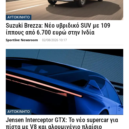
ΑΥΤΟΚΙΝΗΤΟ
Suzuki Brezza: Νέο υβριδικό SUV με 109
ίππους από 6.700 ευρώ στην Ινδία
Sportlive Newsroom
-
02/08/2026 10:17
ΑΥΤΟΚΙΝΗΤΟ
Jensen Interceptor GTX: Το νέο supercar για
πίστα με V8 και αλουμινένιο πλαίσιο