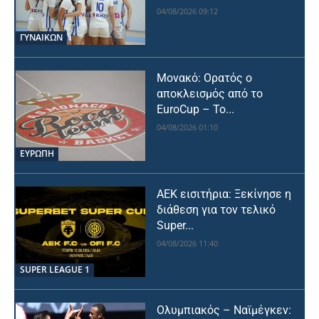
04/08/2026 09:12
ΓΥΝΑΙΚΩΝ
Μονακό: Ορατός ο
αποκλεισμός από το
EuroCup – Το...
04/08/2026 01:10
ΕΥΡΩΠΗ
ΑΕΚ εισιτήρια: Ξεκίνησε η
διάθεση για τον τελικό
Super...
04/08/2026 11:40
SUPER LEAGUE 1
Ολυμπιακός – Ναϊμέγκεν: