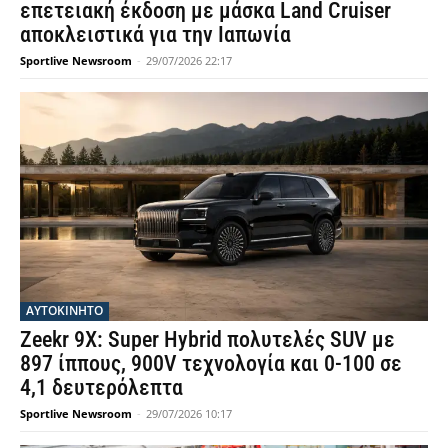
επετειακή έκδοση με μάσκα Land Cruiser
αποκλειστικά για την Ιαπωνία
Sportlive Newsroom
-
29/07/2026 22:17
ΑΥΤΟΚΙΝΗΤΟ
Zeekr 9X: Super Hybrid πολυτελές SUV με
897 ίππους, 900V τεχνολογία και 0-100 σε
4,1 δευτερόλεπτα
Sportlive Newsroom
-
29/07/2026 10:17